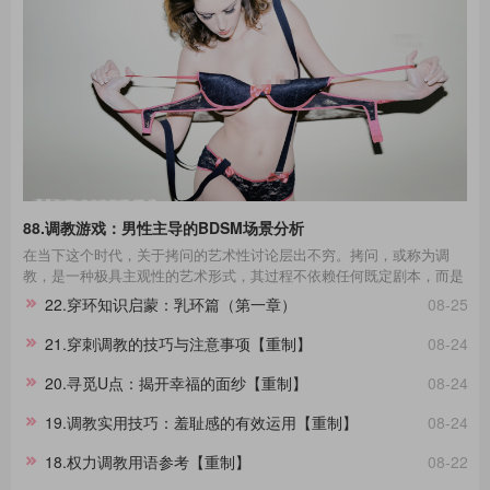
88.调教游戏：男性主导的BDSM场景分析
在当下这个时代，关于拷问的艺术性讨论层出不穷。拷问，或称为调
教，是一种极具主观性的艺术形式，其过程不依赖任何既定剧本，而是
一种即兴的表现艺术。在这场艺术的表达中，每一个不同性格的受拷者
22.穿环知识启蒙：乳环篇（第一章）
08-25
都呈现出独一无二的故事线。举例来说，那些宁死不屈的与那些畏惧权
威的受拷者，他们在面对同样的惩罚时表现出的反应极其不同，这种差
21.穿刺调教的技巧与注意事项【重制】
08-24
异进一步影响了拷问的整个过程。通过淙垚个人经验和广泛的文献及影
视作品研究，本文旨在分享这一主题。在此，拷问者与受拷者分别扮演
20.寻觅U点：揭开幸福的面纱【重制】
08-24
着不同的角色，而我们将其活动称为“拷问游戏”，以区分于真实的拷
问。拷
19.调教实用技巧：羞耻感的有效运用【重制】
08-24
18.权力调教用语参考【重制】
08-22