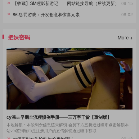
【收藏】SM瞳影新游记——网站链接导航（后续更新）
08-15
86.惩罚游戏：开发创意和惊喜元素
08-02
把妹密码
More +
cy淙垚早期全流程惯例手册——三万字干货【重制版】
本地解锁：本段剩余信息还未解锁 会员下方五折通过瞳币点击解锁本
站vip签到瞳币是注册用户的五倍解锁通过瞳币获取
如何应对女生给到你的废物测试
09-18