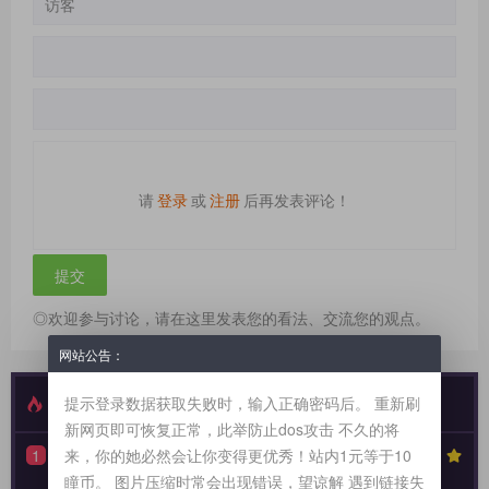
请
登录
或
注册
后再发表评论！
◎欢迎参与讨论，请在这里发表您的看法、交流您的观点。
网站公告：
最新发布
特别推荐
提示登录数据获取失败时，输入正确密码后。 重新刷
新网页即可恢复正常，此举防止dos攻击 不久的将
来，你的她必然会让你变得更优秀！站内1元等于10
1
【性奴系列】90天全周期 TPE 驯化蓝图，打造永不背叛的K6性奴归宿
7474
瞳币。 图片压缩时常会出现错误，望谅解 遇到链接失