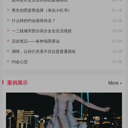
男生拍照姿势选择（来自小红书）
01-18
什么样的约会值得你去？
12-28
一二线城市部分高分女生生活现状
12-28
淙垚笔记——各种场景搭讪
01-04
调情，让你们关系不仅仅是普通朋友
12-28
约会心态
12-28
案例展示
More +