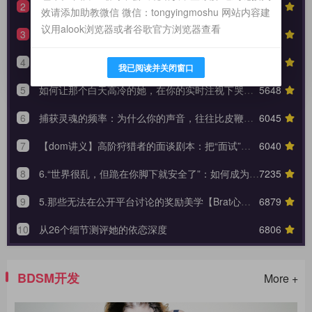
2
【驯化分享】《从撕裂到皈依：狗奴与性奴双重身份转换的权力美学》90天全周期身份转换训练日志模板
6223
效请添加助教微信 微信：tongyingmoshu 网站内容建
议用alook浏览器或者谷歌官方浏览器查看
3
【羞辱系列】红绿灯反馈动态控制系统（附中度羞辱的3大安全底线）
5504
4
生活化支配指南：如何在日常闲聊的缝隙里，埋下让她瞬间腿软的言语钩子？
5847
我已阅读并关闭窗口
5
如何让那个白天高冷的她，在你的实时注视下哭着承认内心的荒芜？
5648
6
捕获灵魂的频率：为什么你的声音，往往比皮鞭更能让她战栗？
6045
7
【dom讲义】高阶狩猎者的面谈剧本：把“面试”变成一场让对方沉沦的心理外科手术。
6040
8
6.“世界很乱，但跪在你脚下就安全了”：如何成为 Brat 生命中唯一的锚点与终极归宿？【Brat心奴系列-第六期】
7235
9
5.那些无法在公开平台讨论的奖励美学【Brat心奴系列-第五期】
6879
10
从26个细节测评她的依恋深度
6806
BDSM开发
More +