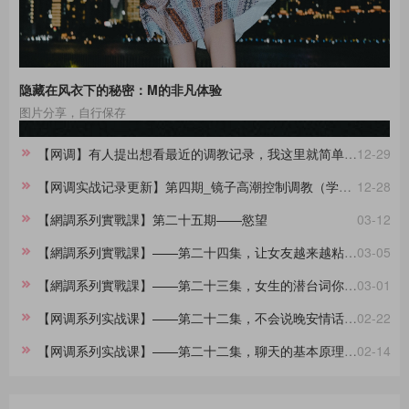
隐藏在风衣下的秘密：M的非凡体验
图片分享，自行保存
【网调】有人提出想看最近的调教记录，我这里就简单做一份合集。
12-29
【网调实战记录更新】第四期_镜子高潮控制调教（学员案例）
12-28
【網調系列實戰課】第二十五期——慾望
03-12
【網調系列實戰課】——第二十四集，让女友越来越粘着你的小技巧
03-05
【網調系列實戰課】——第二十三集，女生的潜台词你都懂吗？
03-01
【网调系列实战课】——第二十二集，不会说晚安情话的大直男看过来，建议收藏
02-22
【网调系列实战课】——第二十二集，聊天的基本原理，90%的人不知道
02-14