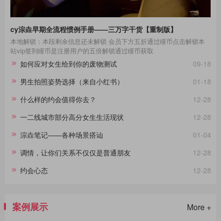
cy淙垚早期全流程惯例手册——三万字干货【重制版】
本地解锁：本段剩余信息还未解锁 会员下方五折通过瞳币点击解锁本
站vip签到瞳币是注册用户的五倍解锁通过瞳币获取
如何应对女生给到你的废物测试
09-18
男生拍照姿势选择（来自小红书）
01-18
什么样的约会值得你去？
12-28
一二线城市部分高分女生生活现状
12-28
淙垚笔记——各种场景搭讪
01-04
调情，让你们关系不仅仅是普通朋友
12-28
约会心态
12-28
案例展示
More +