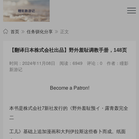
首页
任务驯化分享
正文
【翻译日本株式会社出品】野外羞耻调教手册，148页
时间：2024年11月08日
阅读：6949
评论：0
作者：瞳影
新游记
Become a Patron!
本书是株式会社7新社发行的《野外羞耻预イ・露青轰完全
二
工儿》基础上追加漫画和大判伊拉斯这些春卜而成。纸面