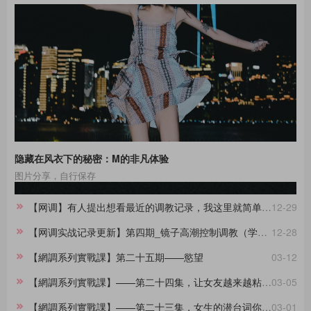
隐藏在风衣下的秘密：M的非凡体验
图片分享，自行保存
【网调】有人提出想看最近的调教记录，我这里就简单做一份合集。
12-29
【网调实战记录更新】第四期_镜子高潮控制调教（学员案例）
12-28
【網調系列實戰課】第二十五期——慾望
03-12
【網調系列實戰課】——第二十四集，让女友越来越粘着你的小技巧
03-05
【網調系列實戰課】——第二十三集，女生的潜台词你都懂吗？
03-01