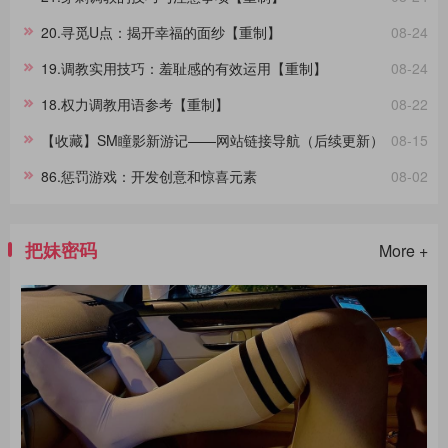
异进一步影响了拷问的整个过程。通过淙垚个人经验和广泛的文献及影
视作品研究，本文旨在分享这一主题。在此，拷问者与受拷者分别扮演
20.寻觅U点：揭开幸福的面纱【重制】
08-24
着不同的角色，而我们将其活动称为“拷问游戏”，以区分于真实的拷
问。拷
19.调教实用技巧：羞耻感的有效运用【重制】
08-24
18.权力调教用语参考【重制】
08-22
【收藏】SM瞳影新游记——网站链接导航（后续更新）
08-15
86.惩罚游戏：开发创意和惊喜元素
08-02
把妹密码
More +