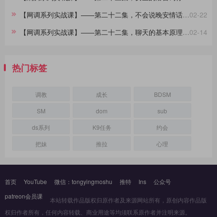
【网调系列实战课】——第二十二集，不会说晚安情话的大直男看过来，建议收藏
02-22
【网调系列实战课】——第二十二集，聊天的基本原理，90%的人不知道
02-14
热门标签
调教
成长
BDSM
SM
dom
sub
ds系列
K9任务
约会
把妹
推拉
心理
首页
YouTube
微信：tongyingmoshu
推特
Ins
公众号
patreon会员课
本站转载作品版权归原作者及来源网站所有，原创内容作品版
权归作者所有，任何内容转载、商业用途等均须联系原作者并注明来源。