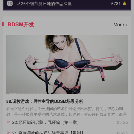
10
从26个细节测评她的依恋深度
6781
BDSM开发
More +
88.调教游戏：男性主导的BDSM场景分析
在当下这个时代，关于拷问的艺术性讨论层出不穷。拷问，或称为调
教，是一种极具主观性的艺术形式，其过程不依赖任何既定剧本，而是
一种即兴的表现艺术。在这场艺术的表达中，每一个不同性格的受拷者
22.穿环知识启蒙：乳环篇（第一章）
08-25
都呈现出独一无二的故事线。举例来说，那些宁死不屈的与那些畏惧权
威的受拷者，他们在面对同样的惩罚时表现出的反应极其不同，这种差
21.穿刺调教的技巧与注意事项【重制】
08-24