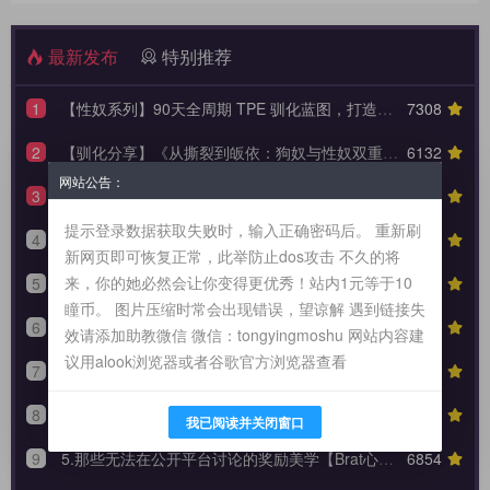
最新发布
特别推荐
1
【性奴系列】90天全周期 TPE 驯化蓝图，打造永不背叛的K6性奴归宿
7308
2
【驯化分享】《从撕裂到皈依：狗奴与性奴双重身份转换的权力美学》90天全周期身份转换训练日志模板
6132
网站公告：
3
【羞辱系列】红绿灯反馈动态控制系统（附中度羞辱的3大安全底线）
5443
提示登录数据获取失败时，输入正确密码后。 重新刷
4
生活化支配指南：如何在日常闲聊的缝隙里，埋下让她瞬间腿软的言语钩子？
5802
新网页即可恢复正常，此举防止dos攻击 不久的将
来，你的她必然会让你变得更优秀！站内1元等于10
5
如何让那个白天高冷的她，在你的实时注视下哭着承认内心的荒芜？
5615
瞳币。 图片压缩时常会出现错误，望谅解 遇到链接失
6
捕获灵魂的频率：为什么你的声音，往往比皮鞭更能让她战栗？
6018
效请添加助教微信 微信：tongyingmoshu 网站内容建
议用alook浏览器或者谷歌官方浏览器查看
7
【dom讲义】高阶狩猎者的面谈剧本：把“面试”变成一场让对方沉沦的心理外科手术。
6007
8
6.“世界很乱，但跪在你脚下就安全了”：如何成为 Brat 生命中唯一的锚点与终极归宿？【Brat心奴系列-第六期】
7196
我已阅读并关闭窗口
9
5.那些无法在公开平台讨论的奖励美学【Brat心奴系列-第五期】
6854