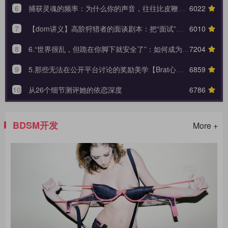
6
捕获灵魂的频率：为什么你的声音，往往比皮鞭更能让她战栗？
6022
7
【dom讲义】高阶狩猎者的面谈剧本：把“面试”变成一场让对方沉沦的心理外科手术。
6010
8
6.“世界很乱，但跪在你脚下就安全了”：如何成为 Brat 生命中唯一的锚点与终极归宿？【Brat心奴系列-第六期】
7204
9
5.那些无法在公开平台讨论的奖励美学【Brat心奴系列-第五期】
6859
10
从26个细节测评她的依恋深度
6786
BDSM开发
More +