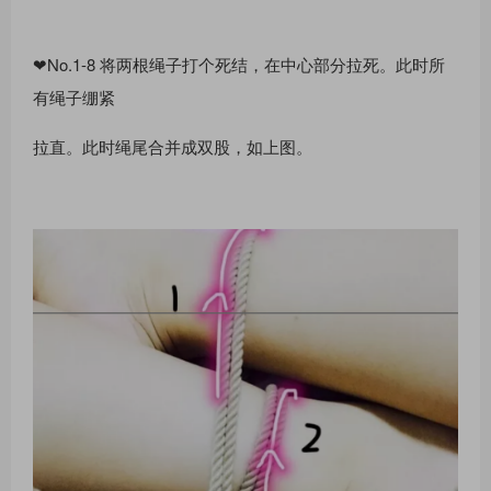
❤No.1-8 将两根绳⼦打个死结，在中⼼部分拉死。此时所
有绳⼦绷紧
拉直。此时绳尾合并成双股，如上图。