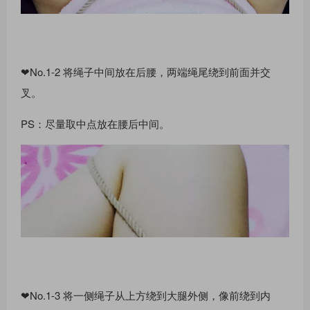
❤No.1-2 将绳⼦中间放在后腰，两端绳尾绕到前⾯并交
叉。
PS：尽量取中点放在腰后中间。
❤No.1-3 将⼀侧绳⼦从上⽅绕到⼤腿外侧，像前绕到内