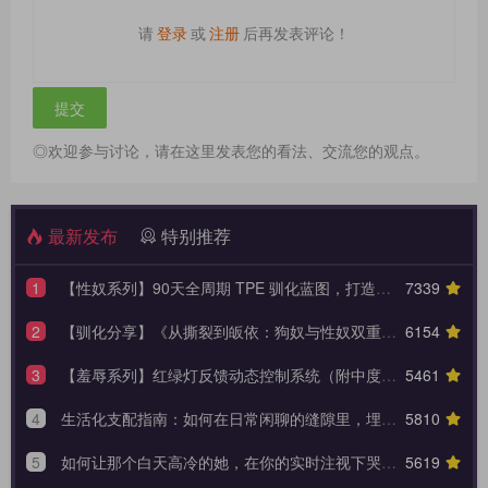
请
登录
或
注册
后再发表评论！
◎欢迎参与讨论，请在这里发表您的看法、交流您的观点。
最新发布
特别推荐
1
【性奴系列】90天全周期 TPE 驯化蓝图，打造永不背叛的K6性奴归宿
7339
2
【驯化分享】《从撕裂到皈依：狗奴与性奴双重身份转换的权力美学》90天全周期身份转换训练日志模板
6154
3
【羞辱系列】红绿灯反馈动态控制系统（附中度羞辱的3大安全底线）
5461
4
生活化支配指南：如何在日常闲聊的缝隙里，埋下让她瞬间腿软的言语钩子？
5810
5
如何让那个白天高冷的她，在你的实时注视下哭着承认内心的荒芜？
5619