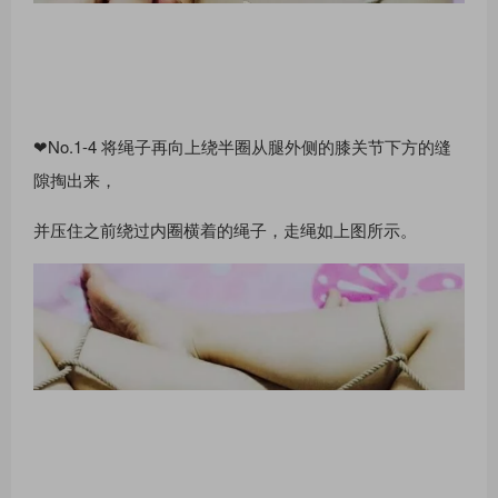
❤No.1-4 将绳⼦再向上绕半圈从腿外侧的膝关节下⽅的缝
隙掏出来，
并压住之前绕过内圈横着的绳⼦，⾛绳如上图所⽰。