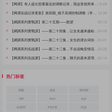
【网调】有人提出想看最近的调教记录，我这里就简单做一份合集。
12-29
【网调实战记录更新】第四期_镜子高潮控制调教（学员案例）
12-28
【網調系列實戰課】第二十五期——慾望
03-12
【網調系列實戰課】——第二十四集，让女友越来越粘着你的小技巧
03-05
【網調系列實戰課】——第二十三集，女生的潜台词你都懂吗？
03-01
【网调系列实战课】——第二十二集，不会说晚安情话的大直男看过来，建议收藏
02-22
【网调系列实战课】——第二十二集，聊天的基本原理，90%的人不知道
02-14
热门标签
调教
成长
BDSM
SM
dom
sub
ds系列
K9任务
约会