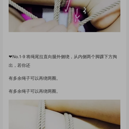
❤No.1-9 将绳尾拉直向腿外侧绕，从内侧两个脚踝下⽅掏
出，若你还
有多余绳⼦可以再绕两圈。
有多余绳⼦可以再绕两圈。