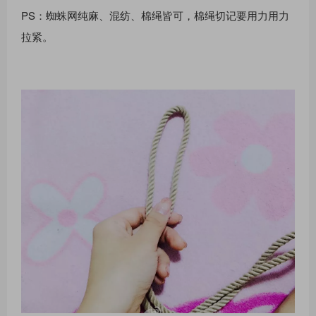
PS：蜘蛛⽹纯⿇、混纺、棉绳皆可，棉绳切记要⽤⼒⽤⼒
拉紧。