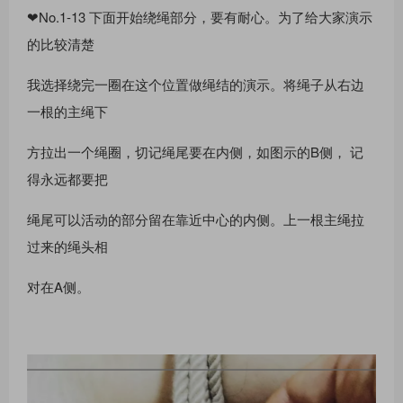
❤No.1-13 下⾯开始绕绳部分，要有耐⼼。为了给⼤家演⽰
的⽐较清楚
我选择绕完⼀圈在这个位置做绳结的演⽰。将绳⼦从右边
⼀根的主绳下
⽅拉出⼀个绳圈，切记绳尾要在内侧，如图⽰的B侧， 记
得永远都要把
绳尾可以活动的部分留在靠近中⼼的内侧。上⼀根主绳拉
过来的绳头相
对在A侧。