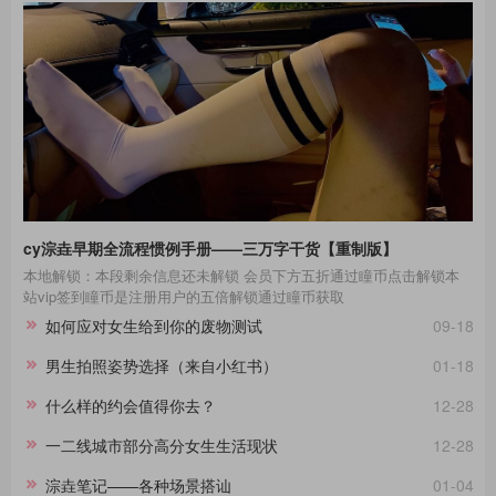
cy淙垚早期全流程惯例手册——三万字干货【重制版】
本地解锁：本段剩余信息还未解锁 会员下方五折通过瞳币点击解锁本
站vip签到瞳币是注册用户的五倍解锁通过瞳币获取
如何应对女生给到你的废物测试
09-18
男生拍照姿势选择（来自小红书）
01-18
什么样的约会值得你去？
12-28
一二线城市部分高分女生生活现状
12-28
淙垚笔记——各种场景搭讪
01-04