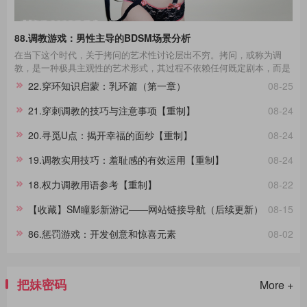
88.调教游戏：男性主导的BDSM场景分析
在当下这个时代，关于拷问的艺术性讨论层出不穷。拷问，或称为调
教，是一种极具主观性的艺术形式，其过程不依赖任何既定剧本，而是
一种即兴的表现艺术。在这场艺术的表达中，每一个不同性格的受拷者
22.穿环知识启蒙：乳环篇（第一章）
08-25
都呈现出独一无二的故事线。举例来说，那些宁死不屈的与那些畏惧权
威的受拷者，他们在面对同样的惩罚时表现出的反应极其不同，这种差
21.穿刺调教的技巧与注意事项【重制】
08-24
异进一步影响了拷问的整个过程。通过淙垚个人经验和广泛的文献及影
视作品研究，本文旨在分享这一主题。在此，拷问者与受拷者分别扮演
20.寻觅U点：揭开幸福的面纱【重制】
08-24
着不同的角色，而我们将其活动称为“拷问游戏”，以区分于真实的拷
问。拷
19.调教实用技巧：羞耻感的有效运用【重制】
08-24
18.权力调教用语参考【重制】
08-22
【收藏】SM瞳影新游记——网站链接导航（后续更新）
08-15
86.惩罚游戏：开发创意和惊喜元素
08-02
把妹密码
More +