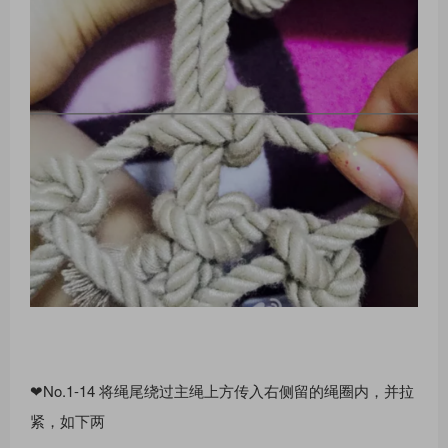
❤No.1-14 将绳尾绕过主绳上⽅传⼊右侧留的绳圈内，并拉
紧，如下两