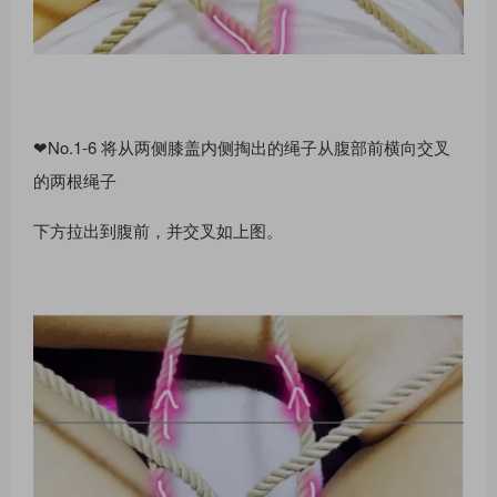
❤No.1-6 将从两侧膝盖内侧掏出的绳⼦从腹部前横向交叉
的两根绳⼦
下⽅拉出到腹前，并交叉如上图。