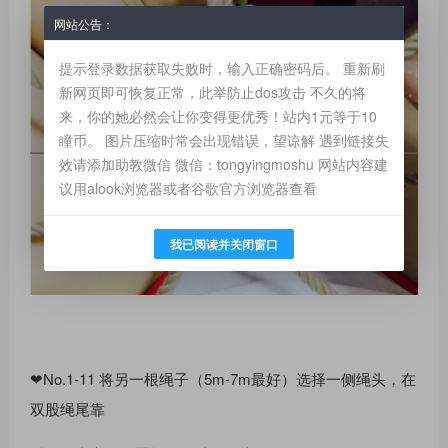
网站公告：
提示登录数据获取失败时，输入正确密码后。 重新刷
新网页即可恢复正常，此举防止dos攻击 不久的将
来，你的她必然会让你变得更优秀！站内1元等于10
瞳币。 图片压缩时常会出现错误，望谅解 遇到链接失
效请添加助教微信 微信：tongyingmoshu 网站内容建
议用alook浏览器或者谷歌官方浏览器查看
我已阅读并关闭窗口
❤No.1-11 将另⼀根绳⼦（5m-7m最好）选择⼀侧绳头，在
双股绳尾靠