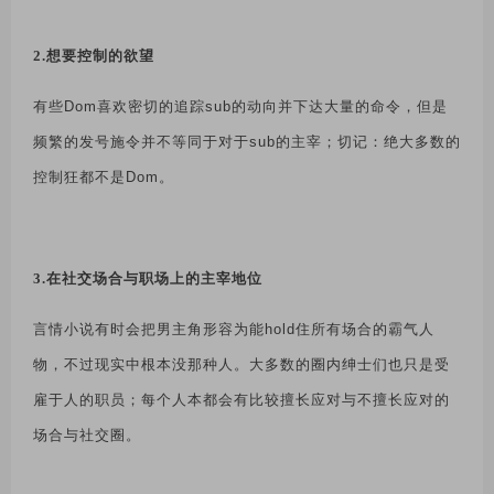
2.想要控制的欲望
有些
Dom
喜欢密切的追踪
sub
的动向并下达大量的命令，但是
频繁的发号施令并不等同于对于
sub
的主宰；切记：绝大多数的
控制狂都不是
Dom
。
3.在社交场合与职场上的主宰地位
言情小说有时会把男主角形容为能
hold
住所有场合的霸气人
物，不过现实中根本没那种人。大多数的圈内绅士们也只是受
雇于人的职员；每个人本都会有比较擅长应对与不擅长应对的
场合与社交圈。