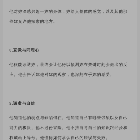
他对妳深感兴趣
—
妳的身体，妳给人整体的感觉，以及其他那
些妳允许他探索的地方。
8.直觉与同理心
他很能读透妳，最终会让他得以预测妳在关键时刻会做出的反
应。他会告诉妳他对妳的
观察，也深刻在乎妳的感受。
9.谦虚与自信
他知道他的弱点与缺陷何在。他知道自己有哪些强项以及自己
能力的极限。他不过份冒险。他不擅自将自己的知识跟经验和
权威画上等号。他懂得如何承认自己的错误与失败。