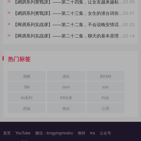
【網調系列實戰課】——第二十四集，让女友越来越粘着你的小技巧
03-05
【網調系列實戰課】——第二十三集，女生的潜台词你都懂吗？
03-01
【网调系列实战课】——第二十二集，不会说晚安情话的大直男看过来，建议收藏
02-22
【网调系列实战课】——第二十二集，聊天的基本原理，90%的人不知道
02-14
热门标签
调教
成长
BDSM
SM
dom
sub
ds系列
K9任务
约会
把妹
推拉
心理
首页
YouTube
微信：tongyingmoshu
推特
Ins
公众号