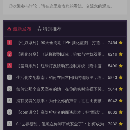
◎欢迎参与讨论，请在这里发表您的看法、交流您的观点。
最新发布
特别推荐
1
【性奴系列】90天全周期 TPE 驯化蓝图，打造永不背叛的K6性奴归宿
7454
2
【驯化分享】《从撕裂到皈依：狗奴与性奴双重身份转换的权力美学》90天全周期身份转换训练日志模板
6219
3
【羞辱系列】红绿灯反馈动态控制系统（附中度羞辱的3大安全底线）
5496
4
生活化支配指南：如何在日常闲聊的缝隙里，埋下让她瞬间腿软的言语钩子？
5843
5
如何让那个白天高冷的她，在你的实时注视下哭着承认内心的荒芜？
5644
6
捕获灵魂的频率：为什么你的声音，往往比皮鞭更能让她战栗？
6042
7
【dom讲义】高阶狩猎者的面谈剧本：把“面试”变成一场让对方沉沦的心理外科手术。
6032
8
6.“世界很乱，但跪在你脚下就安全了”：如何成为 Brat 生命中唯一的锚点与终极归宿？【Brat心奴系列-第六期】
7232