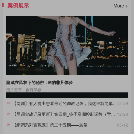
案例展示
More +
隐藏在风衣下的秘密：M的非凡体验
图片分享，自行保存
【网调】有人提出想看最近的调教记录，我这里就简单做一份合集。
12-29
【网调实战记录更新】第四期_镜子高潮控制调教（学员案例）
12-28
【網調系列實戰課】第二十五期——慾望
03-12