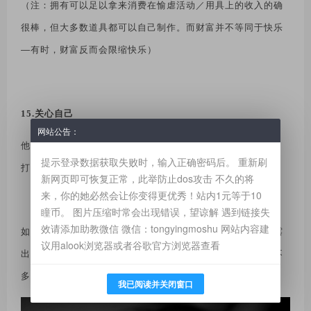
（注：拥有可以足以拿来消费在愉虐活动／用具上的收入的确
很棒，但大多数道具都可以自己制作。而财富并不等同于快乐
—
有时，财富反而会限缩快乐）
15.关心自己
网站公告：
他懂得照顾自己，包括维持正常的饮食、睡眠、运动、整洁、
提示登录数据获取失败时，输入正确密码后。 重新刷
打理仪容，以此类推。
新网页即可恢复正常，此举防止dos攻击 不久的将
来，你的她必然会让你变得更优秀！站内1元等于10
瞳币。 图片压缩时常会出现错误，望谅解 遇到链接失
效请添加助教微信 微信：tongyingmoshu 网站内容建
如果妳遇上了一位拥有以上全部特质的绅士，而他又对妳表露
议用alook浏览器或者谷歌官方浏览器查看
出兴趣
……
那就赶紧准备跪倒在他面前吧
—
这样的好男人可不
多见！
我已阅读并关闭窗口