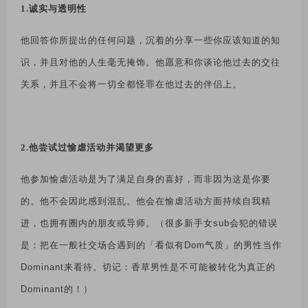
1.诚实与透明性
他回答你所提出的任何问题，沉着的分享一些你应该知道的知
识，并且对他的人生毫无掩饰。他愿意和你谈论他过去的交往
关系，并且不会将一切全都怪罪在他过去的伴侣上。
2.他尝试过
愉虐活动
并渴望更多
他参加愉虐活动是为了满足自身的喜好，而非因为这是你要
的。他不会因此感到混乱。他会在愉虐活动方面持续自我精
进，也拥有圈内的朋友或导师。（很多新手女
sub
会犯的错误
是：把在一般社交场合遇到的「看似有
Dom
气质」的男性当作
Dominant
来看待。切记：香草男性是不可能被转化为真正的
Dominant
的！）