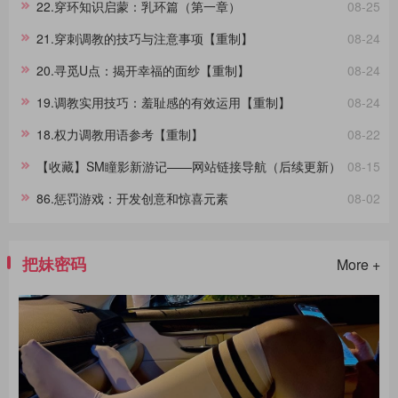
22.穿环知识启蒙：乳环篇（第一章）
08-25
都呈现出独一无二的故事线。举例来说，那些宁死不屈的与那些畏惧权
威的受拷者，他们在面对同样的惩罚时表现出的反应极其不同，这种差
21.穿刺调教的技巧与注意事项【重制】
08-24
异进一步影响了拷问的整个过程。通过淙垚个人经验和广泛的文献及影
视作品研究，本文旨在分享这一主题。在此，拷问者与受拷者分别扮演
20.寻觅U点：揭开幸福的面纱【重制】
08-24
着不同的角色，而我们将其活动称为“拷问游戏”，以区分于真实的拷
问。拷
19.调教实用技巧：羞耻感的有效运用【重制】
08-24
18.权力调教用语参考【重制】
08-22
【收藏】SM瞳影新游记——网站链接导航（后续更新）
08-15
86.惩罚游戏：开发创意和惊喜元素
08-02
把妹密码
More +