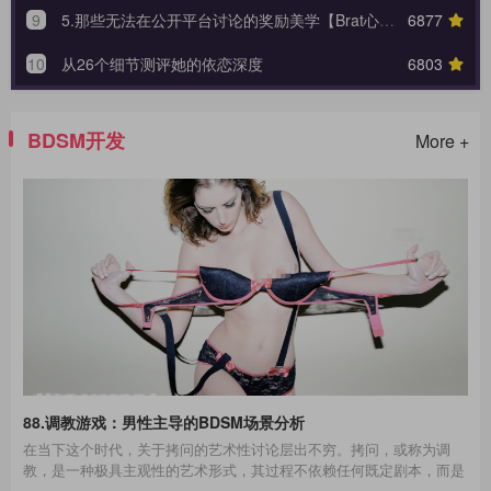
9
5.那些无法在公开平台讨论的奖励美学【Brat心奴系列-第五期】
6877
10
从26个细节测评她的依恋深度
6803
BDSM开发
More +
88.调教游戏：男性主导的BDSM场景分析
在当下这个时代，关于拷问的艺术性讨论层出不穷。拷问，或称为调
教，是一种极具主观性的艺术形式，其过程不依赖任何既定剧本，而是
一种即兴的表现艺术。在这场艺术的表达中，每一个不同性格的受拷者