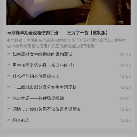
cy淙垚早期全流程惯例手册——三万字干货【重制版】
本地解锁：本段剩余信息还未解锁 会员下方五折通过瞳币点击解锁本
站vip签到瞳币是注册用户的五倍解锁通过瞳币获取
如何应对女生给到你的废物测试
09-18
男生拍照姿势选择（来自小红书）
01-18
什么样的约会值得你去？
12-28
一二线城市部分高分女生生活现状
12-28
淙垚笔记——各种场景搭讪
01-04
调情，让你们关系不仅仅是普通朋友
12-28
约会心态
12-28