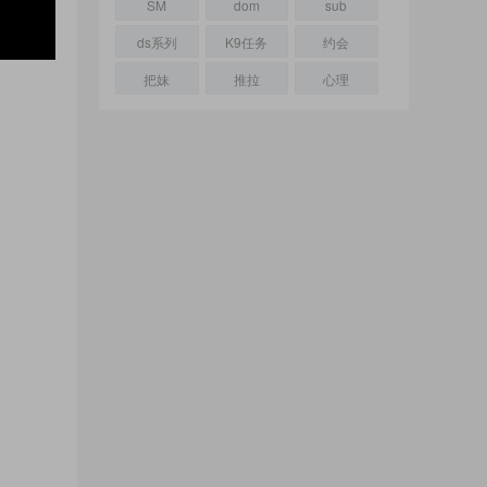
SM
dom
sub
ds系列
K9任务
约会
把妹
推拉
心理