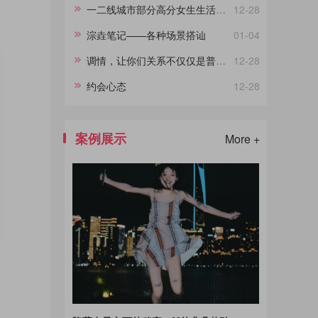
一二线城市部分高分女生生活现状
12-28
淙垚笔记——各种场景搭讪
01-04
调情，让你们关系不仅仅是普通朋友
12-28
约会心态
12-28
案例展示
More +