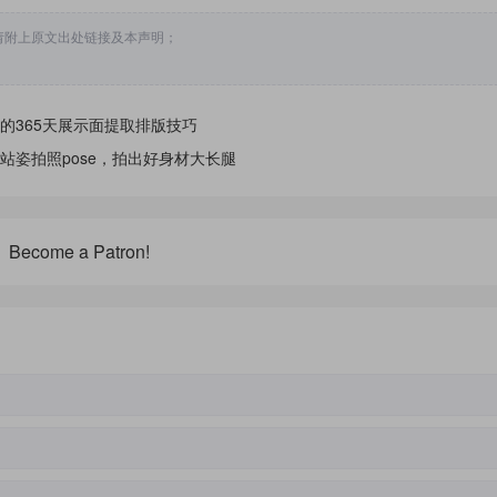
载请附上原文出处链接及本声明；
的365天展示面提取排版技巧
站姿拍照pose，拍出好身材大长腿
Become a Patron!