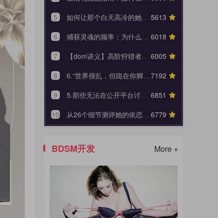
5
如何让那个白天高冷的她，在你的实时注视下哭着承认内心的荒芜？
5613
T
瞳影新
6
捕获灵魂的频率：为什么你的声音，往往比皮鞭更能让她战栗？
6018
T
针对各
7
【dom讲义】高阶狩猎者的面谈剧本：把“面试”变成一场让对方沉沦的心理外科手术。
6005
T
污一点的女生
8
6.“世界很乱，但跪在你脚下就安全了”：如何成为 Brat 生命中唯一的锚点与终极归宿？【Brat心奴系列-第六期】
7192
T
具体讲讲
9
5.那些无法在公开平台讨论的奖励美学【Brat心奴系列-第五期】
6851
T
写给自己的
10
从26个细节测评她的依恋深度
6779
T
同步网络
BDSM开发
More +