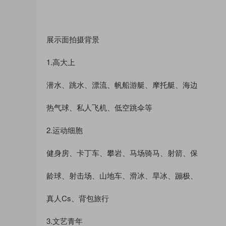
展示面拍摄背景
1.高大上
潜水、跳水、漂流、帆船游艇、摩托艇、海边
热气球、私人飞机、低空跳伞等
2.运动细胞
健身房、卡丁车、攀岩、马场骑马、射箭、保
龄球、射击场、山地车、滑冰、旱冰、蹦极、
真人Cs、背包旅行
3.文艺青年