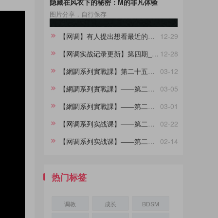
隐藏在风衣下的秘密：M的非凡体验
图片分享，自行保存
【网调】有人提出想看最近的调教记录，我这里就简单做一份合集。
12-29
【网调实战记录更新】第四期_镜子高潮控制调教（学员案例）
12-28
【網調系列實戰課】第二十五期——慾望
03-12
【網調系列實戰課】——第二十四集，让女友越来越粘着你的小技巧
03-05
【網調系列實戰課】——第二十三集，女生的潜台词你都懂吗？
03-01
【网调系列实战课】——第二十二集，不会说晚安情话的大直男看过来，建议收藏
02-22
【网调系列实战课】——第二十二集，聊天的基本原理，90%的人不知道
02-14
热门标签
调教
成长
BDSM