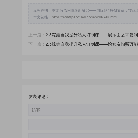
版权声明：本文为 “SM瞳影新游记——国际站” 原创文章，转
本文链接：
https://www.paoxues.com/post/648.html
上一篇：
2.3淙垚自我提升私人订制课——展示面之可复制
下一篇：
2.5淙垚自我提升私人订制课——给女友拍照万能
发表评论：