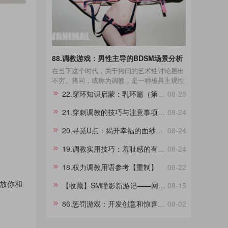
88.调教游戏：男性主导的BDSM场景分析
在当下这个时代，关于拷问的艺术性讨论层出
不穷。拷问，或称为调教，是一种极具主观性
的艺术形式，其过程不依赖任何既定剧本，而
22.穿环知识启蒙：乳环篇（第一章）
08-25
是一种即兴的表现艺术。在这场艺术的表达
中，每一个不同性格的受拷者都呈现出独一无
21.穿刺调教的技巧与注意事项【重制】
08-24
二的故事线。举例来说，那些宁死不屈的与那
些畏惧权威的受拷者，他们在面对同样的惩罚
20.寻觅U点：揭开幸福的面纱【重制】
08-24
时表现出的反应极其不同，这种差异进一步影
响了拷问的整个过程。通过淙垚个人经验和广
19.调教实用技巧：羞耻感的有效运用【重制】
08-24
泛的文献及影视作品研究，本文旨在分享这一
18.权力调教用语参考【重制】
08-22
主题。在此，拷问者与受拷者分别扮演着不同
的角色，而我们将其活动称为“拷问游戏”，以
放你和
【收藏】SM瞳影新游记——网站链接导航（后续更新）
08-15
区分于真实的拷问。拷
86.惩罚游戏：开发创意和惊喜元素
08-02