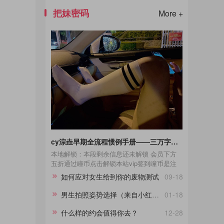
把妹密码
More +
cy淙垚早期全流程惯例手册——三万字干货【重制版】
本地解锁：本段剩余信息还未解锁 会员下方
五折通过瞳币点击解锁本站vip签到瞳币是注
册用户的五倍解锁通过瞳币获取
如何应对女生给到你的废物测试
09-18
男生拍照姿势选择（来自小红书）
01-18
什么样的约会值得你去？
12-28