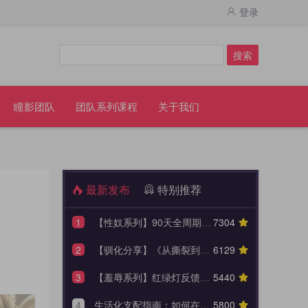
登录
瞳影团队
团队系列课程
关于我们
最新发布
特别推荐
1
【性奴系列】90天全周期 TPE 驯化蓝图，打造永不背叛的K6性奴归宿
7304
T
【技术贴】调教方
2
【驯化分享】《从撕裂到皈依：狗奴与性奴双重身份转换的权力美学》90天全周期身份转换训练日志模板
6129
T
【网调】有人提
3
【羞辱系列】红绿灯反馈动态控制系统（附中度羞辱的3大安全底线）
5440
T
1.恋爱还是约
4
生活化支配指南：如何在日常闲聊的缝隙里，埋下让她瞬间腿软的言语钩子？
5800
T
【收藏】S