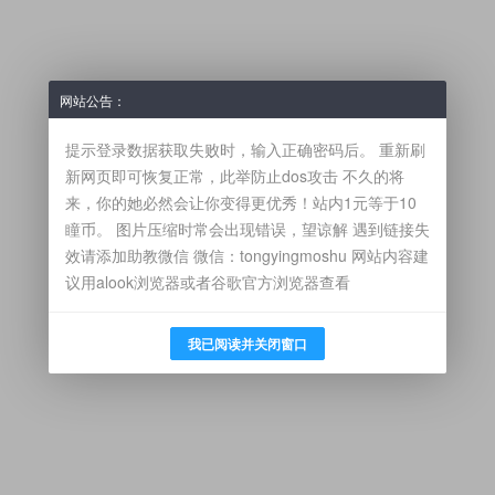
网站公告：
提示登录数据获取失败时，输入正确密码后。 重新刷
新网页即可恢复正常，此举防止dos攻击 不久的将
来，你的她必然会让你变得更优秀！站内1元等于10
瞳币。 图片压缩时常会出现错误，望谅解 遇到链接失
效请添加助教微信 微信：tongyingmoshu 网站内容建
议用alook浏览器或者谷歌官方浏览器查看
我已阅读并关闭窗口