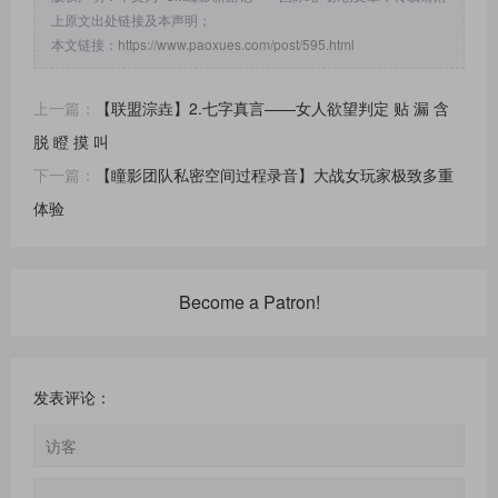
上原文出处链接及本声明；
本文链接：
https://www.paoxues.com/post/595.html
上一篇：
【联盟淙垚】2.七字真言——女人欲望判定 贴 漏 含
脱 瞪 摸 叫
下一篇：
【瞳影团队私密空间过程录音】大战女玩家极致多重
体验
Become a Patron!
发表评论：