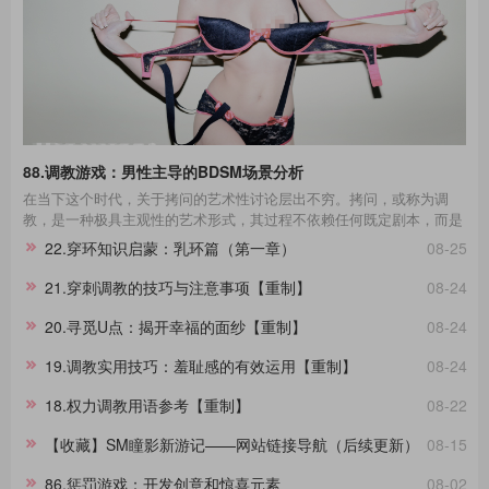
88.调教游戏：男性主导的BDSM场景分析
在当下这个时代，关于拷问的艺术性讨论层出不穷。拷问，或称为调
教，是一种极具主观性的艺术形式，其过程不依赖任何既定剧本，而是
一种即兴的表现艺术。在这场艺术的表达中，每一个不同性格的受拷者
22.穿环知识启蒙：乳环篇（第一章）
08-25
都呈现出独一无二的故事线。举例来说，那些宁死不屈的与那些畏惧权
威的受拷者，他们在面对同样的惩罚时表现出的反应极其不同，这种差
21.穿刺调教的技巧与注意事项【重制】
08-24
异进一步影响了拷问的整个过程。通过淙垚个人经验和广泛的文献及影
视作品研究，本文旨在分享这一主题。在此，拷问者与受拷者分别扮演
20.寻觅U点：揭开幸福的面纱【重制】
08-24
着不同的角色，而我们将其活动称为“拷问游戏”，以区分于真实的拷
问。拷
19.调教实用技巧：羞耻感的有效运用【重制】
08-24
18.权力调教用语参考【重制】
08-22
【收藏】SM瞳影新游记——网站链接导航（后续更新）
08-15
86.惩罚游戏：开发创意和惊喜元素
08-02