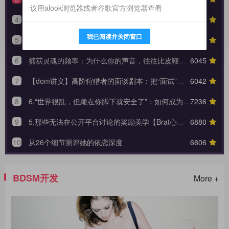
议用alook浏览器或者谷歌官方浏览器查看
4
生活化支配指南：如何在日常闲聊的缝隙里，埋下让她瞬间腿软的言语钩子？
5847
我已阅读并关闭窗口
5
如何让那个白天高冷的她，在你的实时注视下哭着承认内心的荒芜？
5648
6
捕获灵魂的频率：为什么你的声音，往往比皮鞭更能让她战栗？
6045
7
【dom讲义】高阶狩猎者的面谈剧本：把“面试”变成一场让对方沉沦的心理外科手术。
6042
8
6.“世界很乱，但跪在你脚下就安全了”：如何成为 Brat 生命中唯一的锚点与终极归宿？【Brat心奴系列-第六期】
7236
9
5.那些无法在公开平台讨论的奖励美学【Brat心奴系列-第五期】
6880
10
从26个细节测评她的依恋深度
6806
BDSM开发
More +