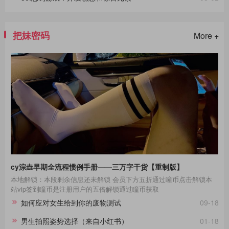
把妹密码
More +
cy淙垚早期全流程惯例手册——三万字干货【重制版】
本地解锁：本段剩余信息还未解锁 会员下方五折通过瞳币点击解锁本
站vip签到瞳币是注册用户的五倍解锁通过瞳币获取
如何应对女生给到你的废物测试
09-18
男生拍照姿势选择（来自小红书）
01-18