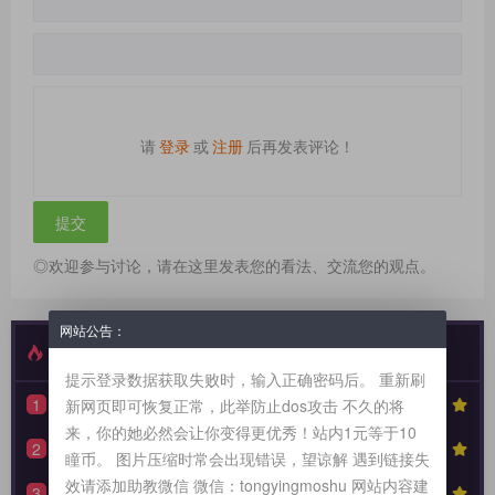
请
登录
或
注册
后再发表评论！
◎欢迎参与讨论，请在这里发表您的看法、交流您的观点。
网站公告：
最新发布
特别推荐
提示登录数据获取失败时，输入正确密码后。 重新刷
1
【性奴系列】90天全周期 TPE 驯化蓝图，打造永不背叛的K6性奴归宿
7477
新网页即可恢复正常，此举防止dos攻击 不久的将
来，你的她必然会让你变得更优秀！站内1元等于10
2
【驯化分享】《从撕裂到皈依：狗奴与性奴双重身份转换的权力美学》90天全周期身份转换训练日志模板
6223
瞳币。 图片压缩时常会出现错误，望谅解 遇到链接失
效请添加助教微信 微信：tongyingmoshu 网站内容建
3
【羞辱系列】红绿灯反馈动态控制系统（附中度羞辱的3大安全底线）
5504