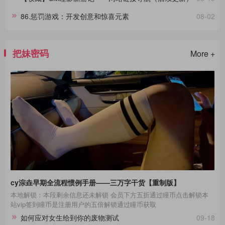
86.惩罚游戏：开发创意和惊喜元素
08-02
把妹密码
More +
cy淙垚早期全流程惯例手册——三万字干货【重制版】
本地解锁：本段剩余信息还未解锁 会员下方五折通过瞳币点击解锁本
站vip签到瞳币是注册用户的五倍解锁通过瞳币获取
如何应对女生给到你的废物测试
09-18