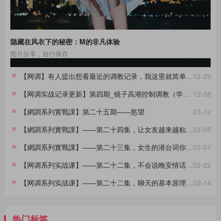
隐藏在风衣下的秘密：M的非凡体验
图片分享，自行保存
【网调】有人提出想看最近的调教记录，我这里就简单做一份合集。
12-29
【网调实战记录更新】第四期_镜子高潮控制调教（学员案例）
12-28
【網調系列實戰課】第二十五期——慾望
03-12
【網調系列實戰課】——第二十四集，让女友越来越粘着你的小技巧
03-05
【網調系列實戰課】——第二十三集，女生的潜台词你都懂吗？
03-01
【网调系列实战课】——第二十二集，不会说晚安情话的大直男看过来，建议收藏
02-22
【网调系列实战课】——第二十二集，聊天的基本原理，90%的人不知道
02-14
热门标签