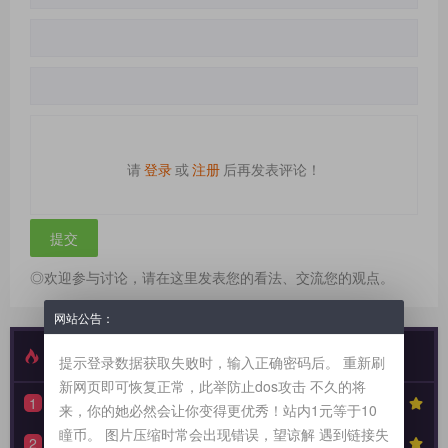
请
登录
或
注册
后再发表评论！
◎欢迎参与讨论，请在这里发表您的看法、交流您的观点。
网站公告：
最新发布
特别推荐
提示登录数据获取失败时，输入正确密码后。 重新刷
新网页即可恢复正常，此举防止dos攻击 不久的将
1
【性奴系列】90天全周期 TPE 驯化蓝图，打造永不背叛的K6性奴归宿
7423
来，你的她必然会让你变得更优秀！站内1元等于10
瞳币。 图片压缩时常会出现错误，望谅解 遇到链接失
2
【驯化分享】《从撕裂到皈依：狗奴与性奴双重身份转换的权力美学》90天全周期身份转换训练日志模板
6197