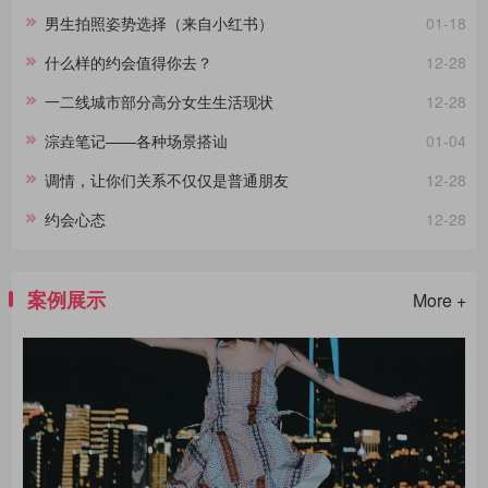
男生拍照姿势选择（来自小红书）
01-18
什么样的约会值得你去？
12-28
一二线城市部分高分女生生活现状
12-28
淙垚笔记——各种场景搭讪
01-04
调情，让你们关系不仅仅是普通朋友
12-28
约会心态
12-28
案例展示
More +