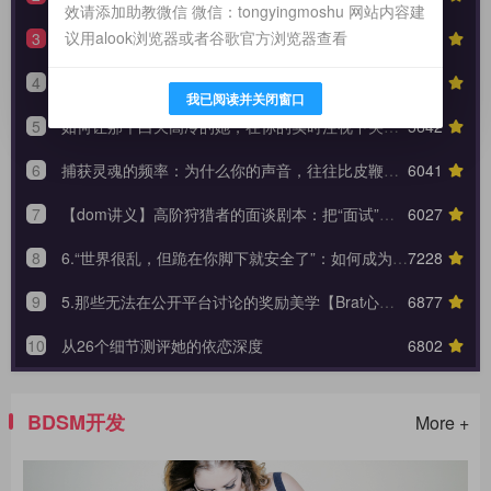
效请添加助教微信 微信：tongyingmoshu 网站内容建
议用alook浏览器或者谷歌官方浏览器查看
3
【羞辱系列】红绿灯反馈动态控制系统（附中度羞辱的3大安全底线）
5492
4
生活化支配指南：如何在日常闲聊的缝隙里，埋下让她瞬间腿软的言语钩子？
5838
我已阅读并关闭窗口
5
如何让那个白天高冷的她，在你的实时注视下哭着承认内心的荒芜？
5642
6
捕获灵魂的频率：为什么你的声音，往往比皮鞭更能让她战栗？
6041
7
【dom讲义】高阶狩猎者的面谈剧本：把“面试”变成一场让对方沉沦的心理外科手术。
6027
8
6.“世界很乱，但跪在你脚下就安全了”：如何成为 Brat 生命中唯一的锚点与终极归宿？【Brat心奴系列-第六期】
7228
9
5.那些无法在公开平台讨论的奖励美学【Brat心奴系列-第五期】
6877
10
从26个细节测评她的依恋深度
6802
BDSM开发
More +