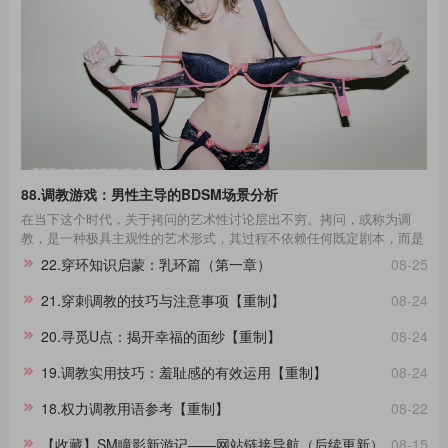
88.调教游戏：男性主导的BDSM场景分析
在当下这个时代，关于拷问的艺术性讨论层出不穷。拷问，或称为调
教，是一种极具主观性的艺术形式，其过程不依赖任何既定剧本，而是
一种即兴的表现艺术。在这场艺术的表达中，每一个不同性格的受拷者
22.穿环知识启蒙：乳环篇（第一章）
08-25
都呈现出独一无二的故事线。举例来说，那些宁死不屈的与那些畏惧权
威的受拷者，他们在面对同样的惩罚时表现出的反应极其不同，这种差
21.穿刺调教的技巧与注意事项【重制】
08-24
异进一步影响了拷问的整个过程。通过淙垚个人经验和广泛的文献及影
视作品研究，本文旨在分享这一主题。在此，拷问者与受拷者分别扮演
20.寻觅U点：揭开幸福的面纱【重制】
08-24
着不同的角色，而我们将其活动称为“拷问游戏”，以区分于真实的拷
问。拷
19.调教实用技巧：羞耻感的有效运用【重制】
08-24
18.权力调教用语参考【重制】
08-22
【收藏】SM瞳影新游记——网站链接导航（后续更新）
08-15