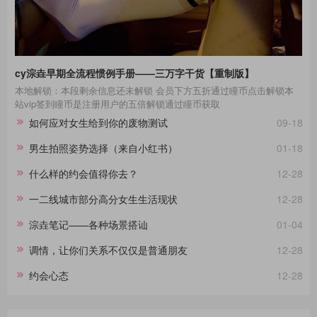
cy淙垚早期全流程惯例手册——三万字干货【重制版】
本地解锁：本段剩余信息还未解锁 会员下方五折通过瞳币点击解锁本
站vip签到瞳币是注册用户的五倍解锁通过瞳币获取
如何应对女生给到你的废物测试
09-18
男生拍照姿势选择（来自小红书）
01-18
什么样的约会值得你去？
12-28
一二线城市部分高分女生生活现状
12-28
淙垚笔记——各种场景搭讪
01-04
调情，让你们关系不仅仅是普通朋友
12-28
约会心态
12-28