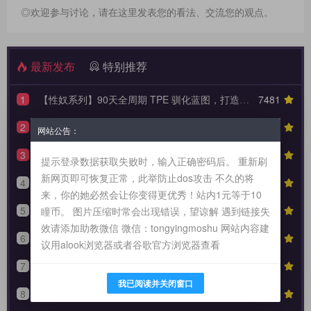
◎欢迎参与讨论，请在这里发表您的看法、交流您的观点。
最新发布
特别推荐
1
【性奴系列】90天全周期 TPE 驯化蓝图，打造永不背叛的K6性奴归宿
7481
2
【驯化分享】《从撕裂到皈依：狗奴与性奴双重身份转换的权力美学》90天全周期身份转换训练日志模板
6227
网站公告：
3
【羞辱系列】红绿灯反馈动态控制系统（附中度羞辱的3大安全底线）
5506
提示登录数据获取失败时，输入正确密码后。 重新刷
新网页即可恢复正常，此举防止dos攻击 不久的将
4
生活化支配指南：如何在日常闲聊的缝隙里，埋下让她瞬间腿软的言语钩子？
5848
来，你的她必然会让你变得更优秀！站内1元等于10
5
如何让那个白天高冷的她，在你的实时注视下哭着承认内心的荒芜？
5648
瞳币。 图片压缩时常会出现错误，望谅解 遇到链接失
效请添加助教微信 微信：tongyingmoshu 网站内容建
6
捕获灵魂的频率：为什么你的声音，往往比皮鞭更能让她战栗？
6045
议用alook浏览器或者谷歌官方浏览器查看
7
【dom讲义】高阶狩猎者的面谈剧本：把“面试”变成一场让对方沉沦的心理外科手术。
6043
我已阅读并关闭窗口
8
6.“世界很乱，但跪在你脚下就安全了”：如何成为 Brat 生命中唯一的锚点与终极归宿？【Brat心奴系列-第六期】
7236