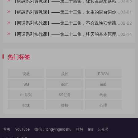
【網調系列實戰課】——第二十四集，让女友越来越粘着你的小技巧
03-05
【網調系列實戰課】——第二十三集，女生的潜台词你都懂吗？
03-01
【网调系列实战课】——第二十二集，不会说晚安情话的大直男看过来，建议收藏
02-22
【网调系列实战课】——第二十二集，聊天的基本原理，90%的人不知道
02-14
热门标签
调教
成长
BDSM
SM
dom
sub
ds系列
K9任务
约会
把妹
推拉
心理
首页
YouTube
微信：tongyingmoshu
推特
Ins
公众号