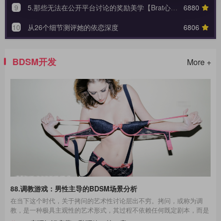
9
5.那些无法在公开平台讨论的奖励美学【Brat心奴系列-第五期】
6880
10
从26个细节测评她的依恋深度
6806
BDSM开发
More +
88.调教游戏：男性主导的BDSM场景分析
在当下这个时代，关于拷问的艺术性讨论层出不穷。拷问，或称为调
教，是一种极具主观性的艺术形式，其过程不依赖任何既定剧本，而是
一种即兴的表现艺术。在这场艺术的表达中，每一个不同性格的受拷者