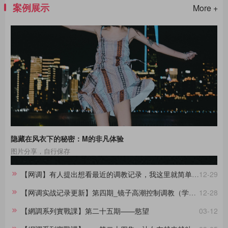
案例展示
More +
隐藏在风衣下的秘密：M的非凡体验
图片分享，自行保存
【网调】有人提出想看最近的调教记录，我这里就简单做一份合集。
12-29
【网调实战记录更新】第四期_镜子高潮控制调教（学员案例）
12-28
【網調系列實戰課】第二十五期——慾望
03-12