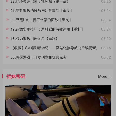
22.穿环知识启蒙：乳环篇（第一章）
08-25
都呈现出独一无二的故事线。举例来说，那些宁死不屈的与那些畏惧权
威的受拷者，他们在面对同样的惩罚时表现出的反应极其不同，这种差
21.穿刺调教的技巧与注意事项【重制】
08-24
异进一步影响了拷问的整个过程。通过淙垚个人经验和广泛的文献及影
视作品研究，本文旨在分享这一主题。在此，拷问者与受拷者分别扮演
20.寻觅U点：揭开幸福的面纱【重制】
08-24
着不同的角色，而我们将其活动称为“拷问游戏”，以区分于真实的拷
问。拷
19.调教实用技巧：羞耻感的有效运用【重制】
08-24
18.权力调教用语参考【重制】
08-22
【收藏】SM瞳影新游记——网站链接导航（后续更新）
08-15
86.惩罚游戏：开发创意和惊喜元素
08-02
把妹密码
More +