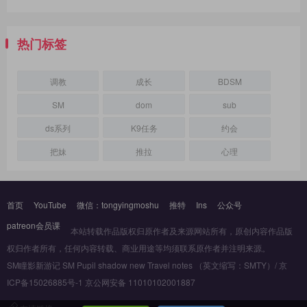
热门标签
调教
成长
BDSM
SM
dom
sub
ds系列
K9任务
约会
把妹
推拉
心理
首页
YouTube
微信：tongyingmoshu
推特
Ins
公众号
patreon会员课
本站转载作品版权归原作者及来源网站所有，原创内容作品版
权归作者所有，任何内容转载、商业用途等均须联系原作者并注明来源。
SM瞳影新游记 SM Pupil shadow new Travel notes （英文缩写：SMTY）/ 京
ICP备15026885号-1 京公网安备 11010102001887