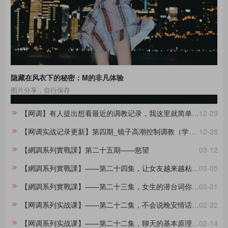
隐藏在风衣下的秘密：M的非凡体验
图片分享，自行保存
【网调】有人提出想看最近的调教记录，我这里就简单做一份合集。
12-29
【网调实战记录更新】第四期_镜子高潮控制调教（学员案例）
12-28
【網調系列實戰課】第二十五期——慾望
03-12
【網調系列實戰課】——第二十四集，让女友越来越粘着你的小技巧
03-05
【網調系列實戰課】——第二十三集，女生的潜台词你都懂吗？
03-01
【网调系列实战课】——第二十二集，不会说晚安情话的大直男看过来，建议收藏
02-22
【网调系列实战课】——第二十二集，聊天的基本原理，90%的人不知道
02-14