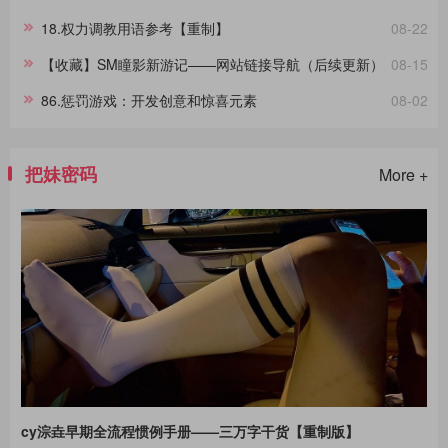
18.权力调教用语参考【重制】
08-22
【收藏】SM瞳影新游记——网站链接导航（后续更新）
08-15
86.惩罚游戏：开发创意和惊喜元素
08-02
把妹密码
More +
cy淙垚早期全流程惯例手册——三万字干货【重制版】