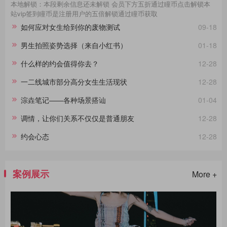
本地解锁：本段剩余信息还未解锁 会员下方五折通过瞳币点击解锁本
站vip签到瞳币是注册用户的五倍解锁通过瞳币获取
如何应对女生给到你的废物测试
09-18
男生拍照姿势选择（来自小红书）
01-18
什么样的约会值得你去？
12-28
一二线城市部分高分女生生活现状
12-28
淙垚笔记——各种场景搭讪
01-04
调情，让你们关系不仅仅是普通朋友
12-28
约会心态
12-28
案例展示
More +