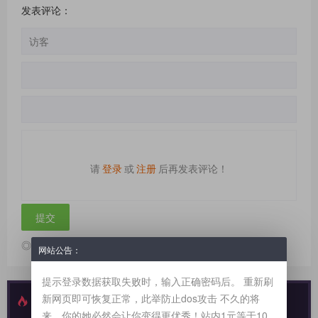
发表评论：
请
登录
或
注册
后再发表评论！
◎欢迎参与讨论，请在这里发表您的看法、交流您的观点。
网站公告：
提示登录数据获取失败时，输入正确密码后。 重新刷
新网页即可恢复正常，此举防止dos攻击 不久的将
最新发布
特别推荐
来，你的她必然会让你变得更优秀！站内1元等于10