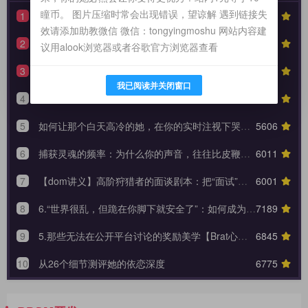
瞳币。 图片压缩时常会出现错误，望谅解 遇到链接失
1
【性奴系列】90天全周期 TPE 驯化蓝图，打造永不背叛的K6性奴归宿
7262
效请添加助教微信 微信：tongyingmoshu 网站内容建
2
【驯化分享】《从撕裂到皈依：狗奴与性奴双重身份转换的权力美学》90天全周期身份转换训练日志模板
6107
议用alook浏览器或者谷歌官方浏览器查看
3
【羞辱系列】红绿灯反馈动态控制系统（附中度羞辱的3大安全底线）
5410
我已阅读并关闭窗口
4
生活化支配指南：如何在日常闲聊的缝隙里，埋下让她瞬间腿软的言语钩子？
5792
5
如何让那个白天高冷的她，在你的实时注视下哭着承认内心的荒芜？
5606
6
捕获灵魂的频率：为什么你的声音，往往比皮鞭更能让她战栗？
6011
7
【dom讲义】高阶狩猎者的面谈剧本：把“面试”变成一场让对方沉沦的心理外科手术。
6001
8
6.“世界很乱，但跪在你脚下就安全了”：如何成为 Brat 生命中唯一的锚点与终极归宿？【Brat心奴系列-第六期】
7189
9
5.那些无法在公开平台讨论的奖励美学【Brat心奴系列-第五期】
6845
10
从26个细节测评她的依恋深度
6775