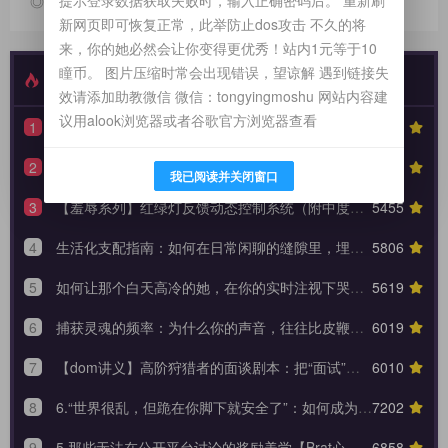
◎欢迎参与讨论，请在这里发表您的看法、交流您的观点。
新网页即可恢复正常，此举防止dos攻击 不久的将
来，你的她必然会让你变得更优秀！站内1元等于10
瞳币。 图片压缩时常会出现错误，望谅解 遇到链接失
最新发布
特别推荐
效请添加助教微信 微信：tongyingmoshu 网站内容建
议用alook浏览器或者谷歌官方浏览器查看
1
【性奴系列】90天全周期 TPE 驯化蓝图，打造永不背叛的K6性奴归宿
7334
2
【驯化分享】《从撕裂到皈依：狗奴与性奴双重身份转换的权力美学》90天全周期身份转换训练日志模板
6147
我已阅读并关闭窗口
3
【羞辱系列】红绿灯反馈动态控制系统（附中度羞辱的3大安全底线）
5455
4
生活化支配指南：如何在日常闲聊的缝隙里，埋下让她瞬间腿软的言语钩子？
5806
5
如何让那个白天高冷的她，在你的实时注视下哭着承认内心的荒芜？
5619
6
捕获灵魂的频率：为什么你的声音，往往比皮鞭更能让她战栗？
6019
7
【dom讲义】高阶狩猎者的面谈剧本：把“面试”变成一场让对方沉沦的心理外科手术。
6010
8
6.“世界很乱，但跪在你脚下就安全了”：如何成为 Brat 生命中唯一的锚点与终极归宿？【Brat心奴系列-第六期】
7202
9
5.那些无法在公开平台讨论的奖励美学【Brat心奴系列-第五期】
6858