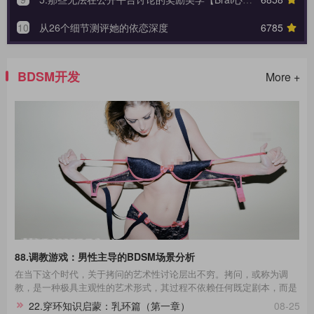
10
从26个细节测评她的依恋深度
6785
BDSM开发
More +
88.调教游戏：男性主导的BDSM场景分析
在当下这个时代，关于拷问的艺术性讨论层出不穷。拷问，或称为调
教，是一种极具主观性的艺术形式，其过程不依赖任何既定剧本，而是
一种即兴的表现艺术。在这场艺术的表达中，每一个不同性格的受拷者
22.穿环知识启蒙：乳环篇（第一章）
08-25
都呈现出独一无二的故事线。举例来说，那些宁死不屈的与那些畏惧权