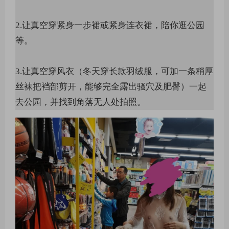
2.让真空穿紧身一步裙或紧身连衣裙，陪你逛公园
等。
3.让真空穿风衣（冬天穿长款羽绒服，可加一条稍厚
丝袜把裆部剪开，能够完全露出骚穴及肥臀）一起
去公园，并找到角落无人处拍照。