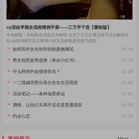
cy淙垚早期全流程惯例手册——三万字干货【重制版】
本地解锁：本段剩余信息还未解锁 会员下方五折通过瞳币点击解锁本
站vip签到瞳币是注册用户的五倍解锁通过瞳币获取
如何应对女生给到你的废物测试
09-18
男生拍照姿势选择（来自小红书）
01-18
什么样的约会值得你去？
12-28
一二线城市部分高分女生生活现状
12-28
淙垚笔记——各种场景搭讪
01-04
调情，让你们关系不仅仅是普通朋友
12-28
约会心态
12-28
案例展示
More +