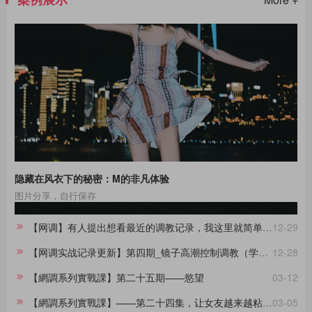
隐藏在风衣下的秘密：M的非凡体验
图片分享，自行保存
【网调】有人提出想看最近的调教记录，我这里就简单做一份合集。
12-29
【网调实战记录更新】第四期_镜子高潮控制调教（学员案例）
12-28
【網調系列實戰課】第二十五期——慾望
03-12
【網調系列實戰課】——第二十四集，让女友越来越粘着你的小技巧
03-05