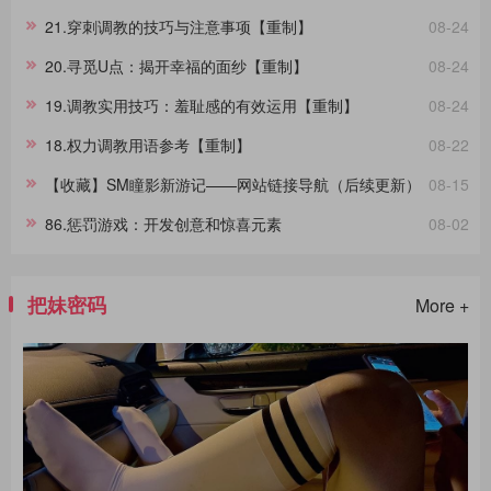
威的受拷者，他们在面对同样的惩罚时表现出的反应极其不同，这种差
21.穿刺调教的技巧与注意事项【重制】
08-24
异进一步影响了拷问的整个过程。通过淙垚个人经验和广泛的文献及影
视作品研究，本文旨在分享这一主题。在此，拷问者与受拷者分别扮演
20.寻觅U点：揭开幸福的面纱【重制】
08-24
着不同的角色，而我们将其活动称为“拷问游戏”，以区分于真实的拷
问。拷
19.调教实用技巧：羞耻感的有效运用【重制】
08-24
18.权力调教用语参考【重制】
08-22
【收藏】SM瞳影新游记——网站链接导航（后续更新）
08-15
86.惩罚游戏：开发创意和惊喜元素
08-02
把妹密码
More +