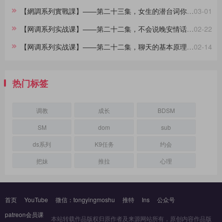
【網調系列實戰課】——第二十三集，女生的潜台词你都懂吗？
03-01
【网调系列实战课】——第二十二集，不会说晚安情话的大直男看过来，建议收藏
02-22
【网调系列实战课】——第二十二集，聊天的基本原理，90%的人不知道
02-14
热门标签
调教
成长
BDSM
SM
dom
sub
ds系列
K9任务
约会
把妹
推拉
心理
首页
YouTube
微信：tongyingmoshu
推特
Ins
公众号
patreon会员课
本站转载作品版权归原作者及来源网站所有，原创内容作品版