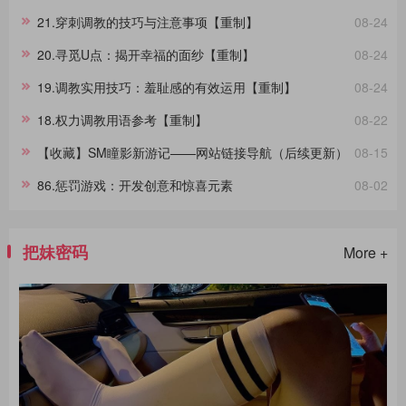
威的受拷者，他们在面对同样的惩罚时表现出的反应极其不同，这种差
21.穿刺调教的技巧与注意事项【重制】
08-24
异进一步影响了拷问的整个过程。通过淙垚个人经验和广泛的文献及影
视作品研究，本文旨在分享这一主题。在此，拷问者与受拷者分别扮演
20.寻觅U点：揭开幸福的面纱【重制】
08-24
着不同的角色，而我们将其活动称为“拷问游戏”，以区分于真实的拷
问。拷
19.调教实用技巧：羞耻感的有效运用【重制】
08-24
18.权力调教用语参考【重制】
08-22
【收藏】SM瞳影新游记——网站链接导航（后续更新）
08-15
86.惩罚游戏：开发创意和惊喜元素
08-02
把妹密码
More +