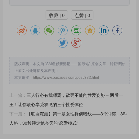
收藏 | 0
点赞 | 0
版权声明：本文为 “SM瞳影新游记——国际站” 原创文章，转载请附
上原文出处链接及本声明；
本文链接：
https://www.paoxues.com/post/332.html
上一篇：
三人行必有我师焉，欲罢不能的性爱姿势 – 两后一
王！让你放心享受双飞的三个性爱体位
下一篇：
【联盟淙垚】第一章女性择偶暗线——3个冲突、8种
人格，30秒锁定她今天的“恋爱模式”