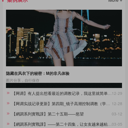
隐藏在风衣下的秘密：M的非凡体验
图片分享，自行保存
【网调】有人提出想看最近的调教记录，我这里就简单做一份合集。
12-29
【网调实战记录更新】第四期_镜子高潮控制调教（学员案例）
12-28
【網調系列實戰課】第二十五期——慾望
03-12
【網調系列實戰課】——第二十四集，让女友越来越粘着你的小技巧
03-05