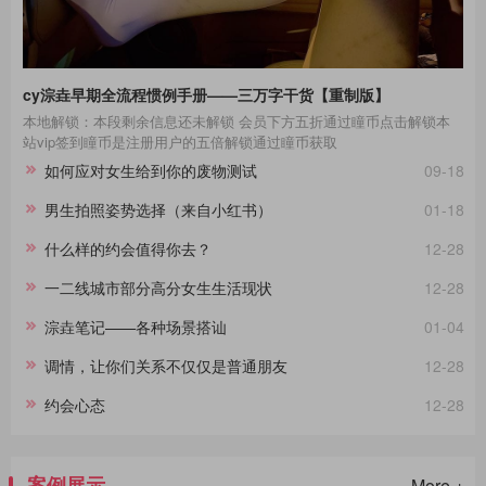
cy淙垚早期全流程惯例手册——三万字干货【重制版】
本地解锁：本段剩余信息还未解锁 会员下方五折通过瞳币点击解锁本
站vip签到瞳币是注册用户的五倍解锁通过瞳币获取
如何应对女生给到你的废物测试
09-18
男生拍照姿势选择（来自小红书）
01-18
什么样的约会值得你去？
12-28
一二线城市部分高分女生生活现状
12-28
淙垚笔记——各种场景搭讪
01-04
调情，让你们关系不仅仅是普通朋友
12-28
约会心态
12-28
案例展示
More +