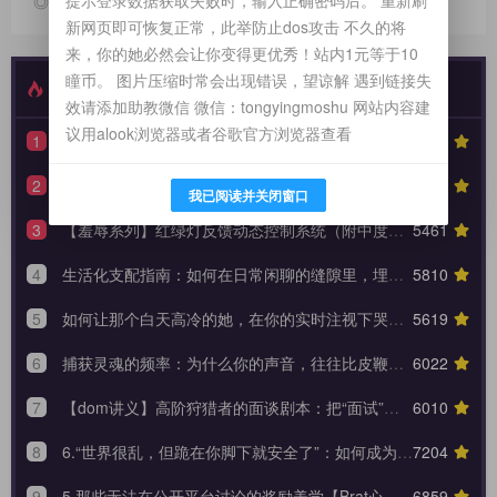
◎欢迎参与讨论，请在这里发表您的看法、交流您的观点。
新网页即可恢复正常，此举防止dos攻击 不久的将
来，你的她必然会让你变得更优秀！站内1元等于10
瞳币。 图片压缩时常会出现错误，望谅解 遇到链接失
最新发布
特别推荐
效请添加助教微信 微信：tongyingmoshu 网站内容建
议用alook浏览器或者谷歌官方浏览器查看
1
【性奴系列】90天全周期 TPE 驯化蓝图，打造永不背叛的K6性奴归宿
7339
2
【驯化分享】《从撕裂到皈依：狗奴与性奴双重身份转换的权力美学》90天全周期身份转换训练日志模板
6154
我已阅读并关闭窗口
3
【羞辱系列】红绿灯反馈动态控制系统（附中度羞辱的3大安全底线）
5461
4
生活化支配指南：如何在日常闲聊的缝隙里，埋下让她瞬间腿软的言语钩子？
5810
5
如何让那个白天高冷的她，在你的实时注视下哭着承认内心的荒芜？
5619
6
捕获灵魂的频率：为什么你的声音，往往比皮鞭更能让她战栗？
6022
7
【dom讲义】高阶狩猎者的面谈剧本：把“面试”变成一场让对方沉沦的心理外科手术。
6010
8
6.“世界很乱，但跪在你脚下就安全了”：如何成为 Brat 生命中唯一的锚点与终极归宿？【Brat心奴系列-第六期】
7204
9
5.那些无法在公开平台讨论的奖励美学【Brat心奴系列-第五期】
6859