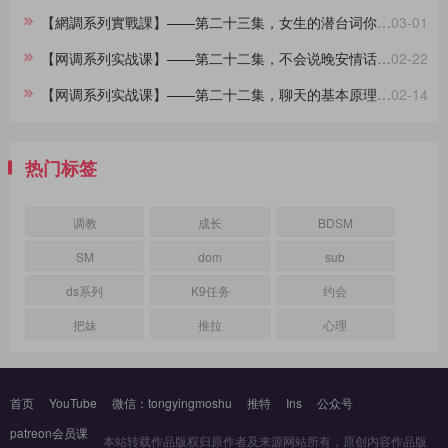
【網調系列實戰課】——第二十三集，女生的潜台词你都懂吗？
03-01
【网调系列实战课】——第二十二集，不会说晚安情话的大直男看过来，建议收藏
02-22
【网调系列实战课】——第二十二集，聊天的基本原理，90%的人不知道
02-14
热门标签
调教
成长
BDSM
SM
dom
sub
ds系列
K9任务
约会
把妹
推拉
心理
首页
YouTube
微信：tongyingmoshu
推特
Ins
公众号
patreon会员课
本站转载作品版权归原作者及来源网站所有，原创内容作品版