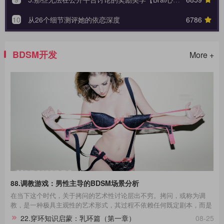
10
从26个细节测评她的依恋深度
6786
BDSM开发
More +
88.调教游戏：男性主导的BDSM场景分析
在当下这个时代，关于拷问的艺术性讨论层出不穷。拷问，或称为调
教，是一种极具主观性的艺术形式，其过程不依赖任何既定剧本，而是
一种即兴的表现艺术。在这场艺术的表达中，每一个不同性格的受拷者
22.穿环知识启蒙：乳环篇（第一章）
08-25
都呈现出独一无二的故事线。举例来说，那些宁死不屈的与那些畏惧权