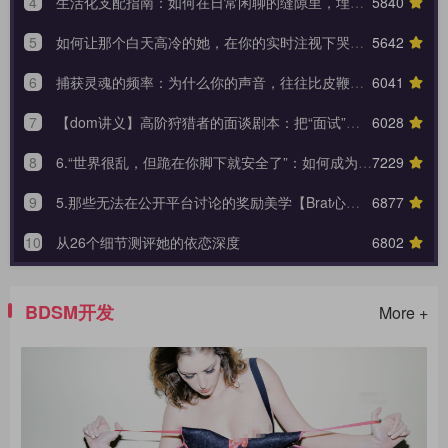
4
生活化支配指南：如何在日常闲聊的缝隙里，埋下让她瞬间腿软的言语钩子？
5840
5
如何让那个白天高冷的她，在你的实时注视下哭着承认内心的荒芜？
5642
6
捕获灵魂的频率：为什么你的声音，往往比皮鞭更能让她战栗？
6041
7
【dom讲义】高阶狩猎者的面谈剧本：把“面试”变成一场让对方沉沦的心理外科手术。
6028
8
6.“世界很乱，但跪在你脚下就安全了”：如何成为 Brat 生命中唯一的锚点与终极归宿？【Brat心奴系列-第六期】
7229
9
5.那些无法在公开平台讨论的奖励美学【Brat心奴系列-第五期】
6877
10
从26个细节测评她的依恋深度
6802
BDSM开发
More +