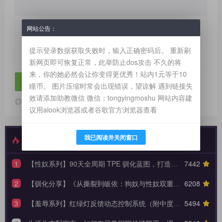
网站公告：
请
登录
或
注册
后再发表评论！
提示登录数据获取失败时，输入正确密码后。 重新刷
新网页即可恢复正常，此举防止dos攻击 不久的将
来，你的她必然会让你变得更优秀！站内1元等于10
瞳币。 图片压缩时常会出现错误，望谅解 遇到链接失
效请添加助教微信 微信：tongyingmoshu 网站内容建
◎欢迎参与讨论，请在这里发表您的看法、交流您的观点。
议用alook浏览器或者谷歌官方浏览器查看
我已阅读并关闭窗口
最新发布
特别推荐
1
【性奴系列】90天全周期 TPE 驯化蓝图，打造永不背叛的K6性奴归宿
7442
2
【驯化分享】《从撕裂到皈依：狗奴与性奴双重身份转换的权力美学》90天全周期身份转换训练日志模板
6208
3
【羞辱系列】红绿灯反馈动态控制系统（附中度羞辱的3大安全底线）
5494