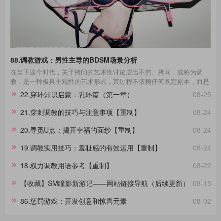
88.调教游戏：男性主导的BDSM场景分析
在当下这个时代，关于拷问的艺术性讨论层出不穷。拷问，或称为调
教，是一种极具主观性的艺术形式，其过程不依赖任何既定剧本，而是
一种即兴的表现艺术。在这场艺术的表达中，每一个不同性格的受拷者
22.穿环知识启蒙：乳环篇（第一章）
08-25
都呈现出独一无二的故事线。举例来说，那些宁死不屈的与那些畏惧权
威的受拷者，他们在面对同样的惩罚时表现出的反应极其不同，这种差
21.穿刺调教的技巧与注意事项【重制】
08-24
异进一步影响了拷问的整个过程。通过淙垚个人经验和广泛的文献及影
视作品研究，本文旨在分享这一主题。在此，拷问者与受拷者分别扮演
20.寻觅U点：揭开幸福的面纱【重制】
08-24
着不同的角色，而我们将其活动称为“拷问游戏”，以区分于真实的拷
问。拷
19.调教实用技巧：羞耻感的有效运用【重制】
08-24
18.权力调教用语参考【重制】
08-22
【收藏】SM瞳影新游记——网站链接导航（后续更新）
08-15
86.惩罚游戏：开发创意和惊喜元素
08-02