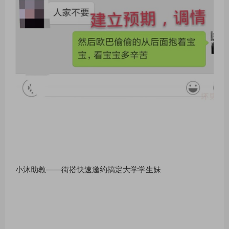
小沐助教——街搭快速邀约搞定大学学生妹