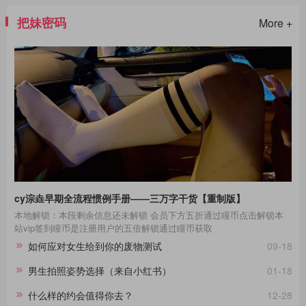
把妹密码
More +
cy淙垚早期全流程惯例手册——三万字干货【重制版】
本地解锁：本段剩余信息还未解锁 会员下方五折通过瞳币点击解锁本
站vip签到瞳币是注册用户的五倍解锁通过瞳币获取
如何应对女生给到你的废物测试
09-18
男生拍照姿势选择（来自小红书）
01-18
什么样的约会值得你去？
12-28