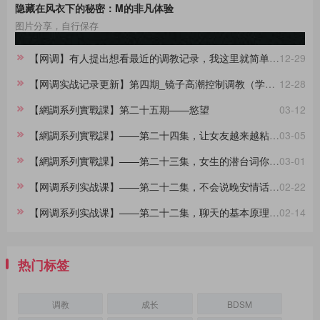
隐藏在风衣下的秘密：M的非凡体验
图片分享，自行保存
【网调】有人提出想看最近的调教记录，我这里就简单做一份合集。
12-29
【网调实战记录更新】第四期_镜子高潮控制调教（学员案例）
12-28
【網調系列實戰課】第二十五期——慾望
03-12
【網調系列實戰課】——第二十四集，让女友越来越粘着你的小技巧
03-05
【網調系列實戰課】——第二十三集，女生的潜台词你都懂吗？
03-01
【网调系列实战课】——第二十二集，不会说晚安情话的大直男看过来，建议收藏
02-22
【网调系列实战课】——第二十二集，聊天的基本原理，90%的人不知道
02-14
热门标签
调教
成长
BDSM