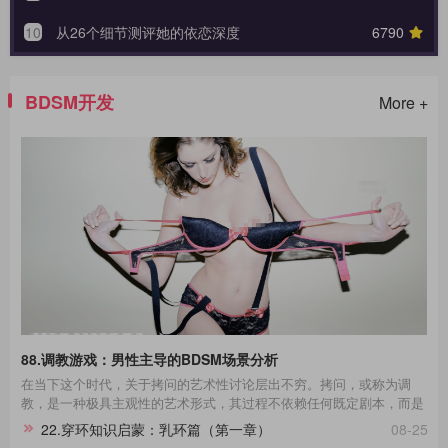
10
从26个细节测评她的依恋深度
6790
BDSM开发
More +
88.调教游戏：男性主导的BDSM场景分析
在当下这个时代，关于拷问的艺术性讨论层出不穷。拷问，或称为调
教，是一种极具主观性的艺术形式，其过程不依赖任何既定剧本，而是
一种即兴的表现艺术。在这场艺术的表达中，每一个不同性格的受拷者
22.穿环知识启蒙：乳环篇（第一章）
08-25
都呈现出独一无二的故事线。举例来说，那些宁死不屈的与那些畏惧权