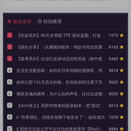
最新发布
特别推荐
1
【性奴系列】90天全周期 TPE 驯化蓝图，打造永不背叛的K6性奴归宿
7370
2
【驯化分享】《从撕裂到皈依：狗奴与性奴双重身份转换的权力美学》90天全周期身份转换训练日志模板
6163
3
【羞辱系列】红绿灯反馈动态控制系统（附中度羞辱的3大安全底线）
5465
4
生活化支配指南：如何在日常闲聊的缝隙里，埋下让她瞬间腿软的言语钩子？
5818
5
如何让那个白天高冷的她，在你的实时注视下哭着承认内心的荒芜？
5625
6
捕获灵魂的频率：为什么你的声音，往往比皮鞭更能让她战栗？
6025
7
【dom讲义】高阶狩猎者的面谈剧本：把“面试”变成一场让对方沉沦的心理外科手术。
6014
8
6.“世界很乱，但跪在你脚下就安全了”：如何成为 Brat 生命中唯一的锚点与终极归宿？【Brat心奴系列-第六期】
7209
9
5.那些无法在公开平台讨论的奖励美学【Brat心奴系列-第五期】
6864