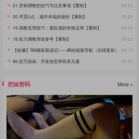
威的受拷者，他们在面对同样的惩罚时表现出的反应极其不同，这种差
21.穿刺调教的技巧与注意事项【重制】
08-24
异进一步影响了拷问的整个过程。通过淙垚个人经验和广泛的文献及影
视作品研究，本文旨在分享这一主题。在此，拷问者与受拷者分别扮演
20.寻觅U点：揭开幸福的面纱【重制】
08-24
着不同的角色，而我们将其活动称为“拷问游戏”，以区分于真实的拷
问。拷
19.调教实用技巧：羞耻感的有效运用【重制】
08-24
18.权力调教用语参考【重制】
08-22
【收藏】SM瞳影新游记——网站链接导航（后续更新）
08-15
86.惩罚游戏：开发创意和惊喜元素
08-02
把妹密码
More +