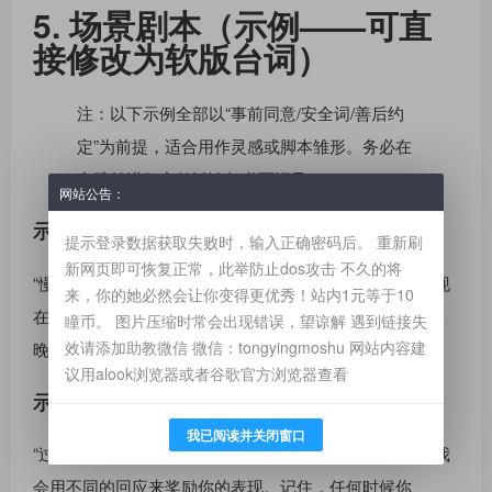
5. 场景剧本（示例——可直
接修改为软版台词）
注：以下示例全部以“事前同意/安全词/善后约
定”为前提，适合用作灵感或脚本雏形。务必在
实践前进行完整讨论与书面记录。
网站公告：
示例一：轻度“狗”脚本（柔和版）
提示登录数据获取失败时，输入正确密码后。 重新刷
新网页即可恢复正常，此举防止dos攻击 不久的将
“慢慢来，先膝盖着地，目光看向我，深呼吸三次。把你现
来，你的她必然会让你变得更优秀！站内1元等于10
在最想说的话轻声告诉我——我听着。如果一切合意，今
瞳币。 图片压缩时常会出现错误，望谅解 遇到链接失
效请添加助教微信 微信：tongyingmoshu 网站内容建
晚我们只进行十分钟的练习，之后有专属的善后时间。”
议用alook浏览器或者谷歌官方浏览器查看
示例二：猫式挑逗（柔和版）
我已阅读并关闭窗口
“过来，像只小猫一样靠近，用你擅长的方式撒娇三次，我
会用不同的回应来奖励你的表现。记住，任何时候你