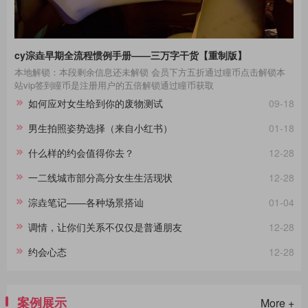
cy淙垚早期全流程惯例手册——三万字干货【重制版】
本地解锁：本段剩余信息还未解锁 会员下方五折通过瞳币点击解锁本
站vip签到瞳币是注册用户的五倍解锁通过瞳币获取
如何应对女生给到你的废物测试
09-18
男生拍照姿势选择（来自小红书）
01-18
什么样的约会值得你去？
12-28
一二线城市部分高分女生生活现状
12-28
淙垚笔记——各种场景搭讪
01-04
调情，让你们关系不仅仅是普通朋友
12-28
约会心态
12-28
案例展示
More +