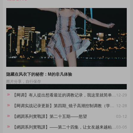
隐藏在风衣下的秘密：M的非凡体验
图片分享，自行保存
【网调】有人提出想看最近的调教记录，我这里就简单做一份合集。
12-29
【网调实战记录更新】第四期_镜子高潮控制调教（学员案例）
12-28
【網調系列實戰課】第二十五期——慾望
03-12
【網調系列實戰課】——第二十四集，让女友越来越粘着你的小技巧
03-05