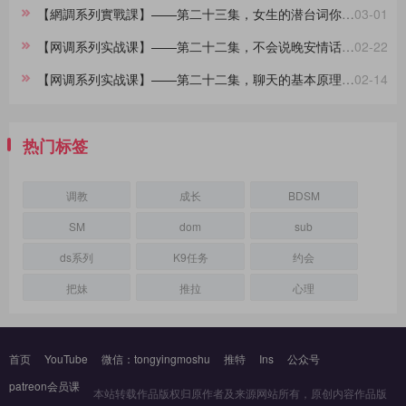
【網調系列實戰課】——第二十三集，女生的潜台词你都懂吗？
03-01
【网调系列实战课】——第二十二集，不会说晚安情话的大直男看过来，建议收藏
02-22
【网调系列实战课】——第二十二集，聊天的基本原理，90%的人不知道
02-14
热门标签
调教
成长
BDSM
SM
dom
sub
ds系列
K9任务
约会
把妹
推拉
心理
首页
YouTube
微信：tongyingmoshu
推特
Ins
公众号
patreon会员课
本站转载作品版权归原作者及来源网站所有，原创内容作品版