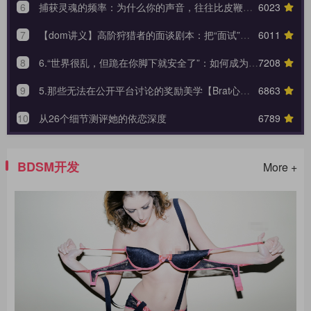
6
捕获灵魂的频率：为什么你的声音，往往比皮鞭更能让她战栗？
6023
7
【dom讲义】高阶狩猎者的面谈剧本：把“面试”变成一场让对方沉沦的心理外科手术。
6011
8
6.“世界很乱，但跪在你脚下就安全了”：如何成为 Brat 生命中唯一的锚点与终极归宿？【Brat心奴系列-第六期】
7208
9
5.那些无法在公开平台讨论的奖励美学【Brat心奴系列-第五期】
6863
10
从26个细节测评她的依恋深度
6789
BDSM开发
More +