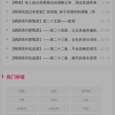
【网调】有人提出想看最近的调教记录，我这里就简单做一份合集。
12-29
【网调实战记录更新】第四期_镜子高潮控制调教（学员案例）
12-28
【網調系列實戰課】第二十五期——慾望
03-12
【網調系列實戰課】——第二十四集，让女友越来越粘着你的小技巧
03-05
【網調系列實戰課】——第二十三集，女生的潜台词你都懂吗？
03-01
【网调系列实战课】——第二十二集，不会说晚安情话的大直男看过来，建议收藏
02-22
【网调系列实战课】——第二十二集，聊天的基本原理，90%的人不知道
02-14
热门标签
调教
成长
BDSM
SM
dom
sub
ds系列
K9任务
约会