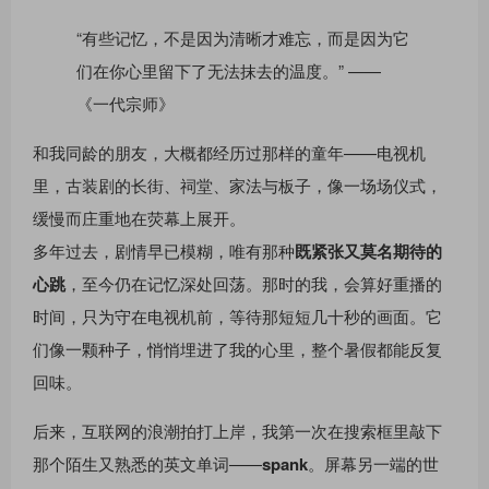
“有些记忆，不是因为清晰才难忘，而是因为它
们在你心里留下了无法抹去的温度。” ——
《一代宗师》
和我同龄的朋友，大概都经历过那样的童年——电视机
里，古装剧的长街、祠堂、家法与板子，像一场场仪式，
缓慢而庄重地在荧幕上展开。
多年过去，剧情早已模糊，唯有那种
既紧张又莫名期待的
心跳
，至今仍在记忆深处回荡。那时的我，会算好重播的
时间，只为守在电视机前，等待那短短几十秒的画面。它
们像一颗种子，悄悄埋进了我的心里，整个暑假都能反复
回味。
后来，互联网的浪潮拍打上岸，我第一次在搜索框里敲下
那个陌生又熟悉的英文单词——
spank
。屏幕另一端的世