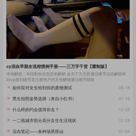
cy淙垚早期全流程惯例手册——三万字干货【重制版】
本地解锁：本段剩余信息还未解锁 会员下方五折通过瞳币点击解锁本
站vip签到瞳币是注册用户的五倍解锁通过瞳币获取
如何应对女生给到你的废物测试
09-18
男生拍照姿势选择（来自小红书）
01-18
什么样的约会值得你去？
12-28
一二线城市部分高分女生生活现状
12-28
淙垚笔记——各种场景搭讪
01-04