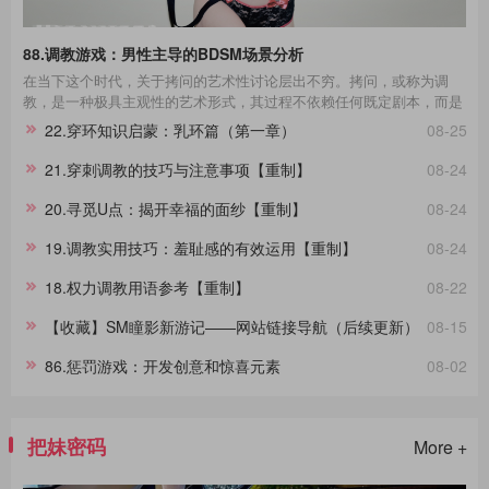
88.调教游戏：男性主导的BDSM场景分析
在当下这个时代，关于拷问的艺术性讨论层出不穷。拷问，或称为调
教，是一种极具主观性的艺术形式，其过程不依赖任何既定剧本，而是
一种即兴的表现艺术。在这场艺术的表达中，每一个不同性格的受拷者
22.穿环知识启蒙：乳环篇（第一章）
08-25
都呈现出独一无二的故事线。举例来说，那些宁死不屈的与那些畏惧权
威的受拷者，他们在面对同样的惩罚时表现出的反应极其不同，这种差
21.穿刺调教的技巧与注意事项【重制】
08-24
异进一步影响了拷问的整个过程。通过淙垚个人经验和广泛的文献及影
视作品研究，本文旨在分享这一主题。在此，拷问者与受拷者分别扮演
20.寻觅U点：揭开幸福的面纱【重制】
08-24
着不同的角色，而我们将其活动称为“拷问游戏”，以区分于真实的拷
问。拷
19.调教实用技巧：羞耻感的有效运用【重制】
08-24
18.权力调教用语参考【重制】
08-22
【收藏】SM瞳影新游记——网站链接导航（后续更新）
08-15
86.惩罚游戏：开发创意和惊喜元素
08-02
把妹密码
More +