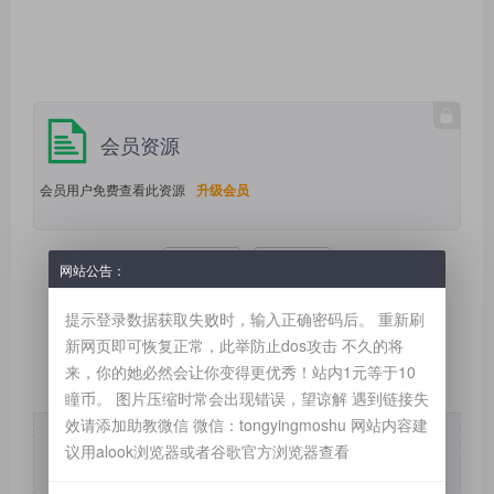
会员资源
会员用户免费查看此资源
升级会员
收藏 | 0
点赞 | 0
网站公告：
提示登录数据获取失败时，输入正确密码后。 重新刷
新网页即可恢复正常，此举防止dos攻击 不久的将
来，你的她必然会让你变得更优秀！站内1元等于10
瞳币。 图片压缩时常会出现错误，望谅解 遇到链接失
效请添加助教微信 微信：tongyingmoshu 网站内容建
版权声明：本文为 “SM瞳影新游记——国际站” 原创文章，转载请附
议用alook浏览器或者谷歌官方浏览器查看
上原文出处链接及本声明；
本文链接：
https://www.paoxues.com/post/1245.html