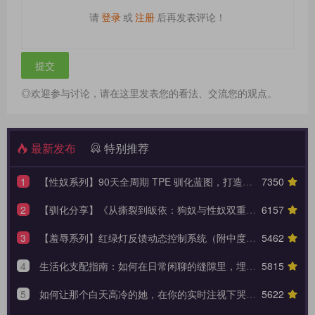
请
登录
或
注册
后再发表评论！
◎欢迎参与讨论，请在这里发表您的看法、交流您的观点。
最新发布
特别推荐
1
【性奴系列】90天全周期 TPE 驯化蓝图，打造永不背叛的K6性奴归宿
7350
2
【驯化分享】《从撕裂到皈依：狗奴与性奴双重身份转换的权力美学》90天全周期身份转换训练日志模板
6157
3
【羞辱系列】红绿灯反馈动态控制系统（附中度羞辱的3大安全底线）
5462
4
生活化支配指南：如何在日常闲聊的缝隙里，埋下让她瞬间腿软的言语钩子？
5815
5
如何让那个白天高冷的她，在你的实时注视下哭着承认内心的荒芜？
5622