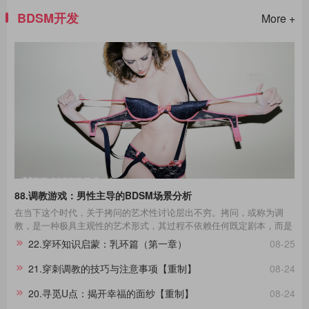
BDSM开发
More +
88.调教游戏：男性主导的BDSM场景分析
在当下这个时代，关于拷问的艺术性讨论层出不穷。拷问，或称为调
教，是一种极具主观性的艺术形式，其过程不依赖任何既定剧本，而是
一种即兴的表现艺术。在这场艺术的表达中，每一个不同性格的受拷者
22.穿环知识启蒙：乳环篇（第一章）
08-25
都呈现出独一无二的故事线。举例来说，那些宁死不屈的与那些畏惧权
威的受拷者，他们在面对同样的惩罚时表现出的反应极其不同，这种差
21.穿刺调教的技巧与注意事项【重制】
08-24
异进一步影响了拷问的整个过程。通过淙垚个人经验和广泛的文献及影
视作品研究，本文旨在分享这一主题。在此，拷问者与受拷者分别扮演
20.寻觅U点：揭开幸福的面纱【重制】
08-24
着不同的角色，而我们将其活动称为“拷问游戏”，以区分于真实的拷