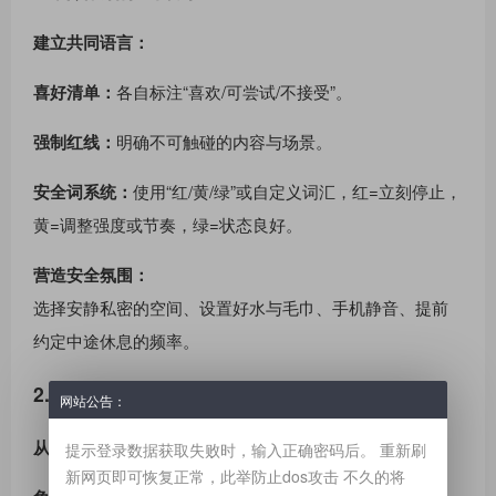
建立共同语言：
喜好清单：
各自标注“喜欢/可尝试/不接受”。
强制红线：
明确不可触碰的内容与场景。
安全词系统：
使用“红/黄/绿”或自定义词汇，红=立刻停止，
黄=调整强度或节奏，绿=状态良好。
营造安全氛围：
选择安静私密的空间、设置好水与毛巾、手机静音、提前
约定中途休息的频率。
2. 从她的兴趣点温和试水
网站公告：
从最轻量的元素开始：
提示登录数据获取失败时，输入正确密码后。 重新刷
新网页即可恢复正常，此举防止dos攻击 不久的将