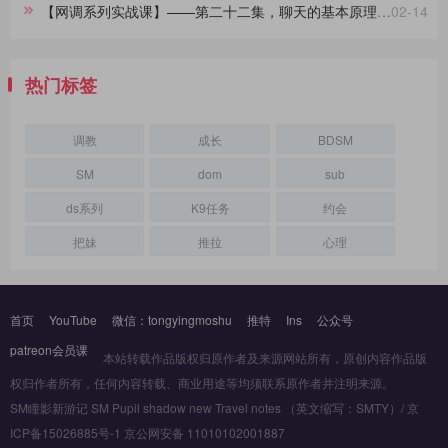
【网调系列实战课】——第二十二集，聊天的基本原理，90%的人不知道
02-14
热门标签
调教
成长
BDSM
SM
dom
sub
ds系列
K9任务
约会
把妹
推拉
心理
首页
YouTube
微信：tongyingmoshu
推特
Ins
公众号
patreon会员课
本站转载作品版权归原作者及来源网站所有，原创内容作品版
权归作者所有，任何内容转载、商业用途等均须联系原作者并注明来源。
SM瞳影新游记 SM Pupil shadow new Travel notes （英文缩写：SMTY）/ 京
ICP备15026885号-1 京公网安备 11010102001887