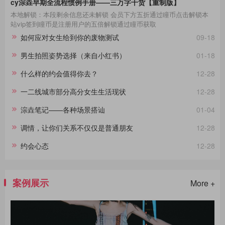
cy淙垚早期全流程惯例手册——三万字干货【重制版】
本地解锁：本段剩余信息还未解锁 会员下方五折通过瞳币点击解锁本
站vip签到瞳币是注册用户的五倍解锁通过瞳币获取
如何应对女生给到你的废物测试
09-18
男生拍照姿势选择（来自小红书）
01-18
什么样的约会值得你去？
12-28
一二线城市部分高分女生生活现状
12-28
淙垚笔记——各种场景搭讪
01-04
调情，让你们关系不仅仅是普通朋友
12-28
约会心态
12-28
案例展示
More +