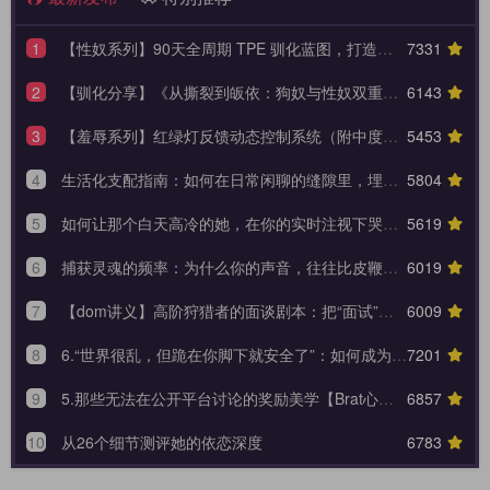
1
【性奴系列】90天全周期 TPE 驯化蓝图，打造永不背叛的K6性奴归宿
7331
2
【驯化分享】《从撕裂到皈依：狗奴与性奴双重身份转换的权力美学》90天全周期身份转换训练日志模板
6143
3
【羞辱系列】红绿灯反馈动态控制系统（附中度羞辱的3大安全底线）
5453
4
生活化支配指南：如何在日常闲聊的缝隙里，埋下让她瞬间腿软的言语钩子？
5804
5
如何让那个白天高冷的她，在你的实时注视下哭着承认内心的荒芜？
5619
6
捕获灵魂的频率：为什么你的声音，往往比皮鞭更能让她战栗？
6019
7
【dom讲义】高阶狩猎者的面谈剧本：把“面试”变成一场让对方沉沦的心理外科手术。
6009
8
6.“世界很乱，但跪在你脚下就安全了”：如何成为 Brat 生命中唯一的锚点与终极归宿？【Brat心奴系列-第六期】
7201
9
5.那些无法在公开平台讨论的奖励美学【Brat心奴系列-第五期】
6857
10
从26个细节测评她的依恋深度
6783