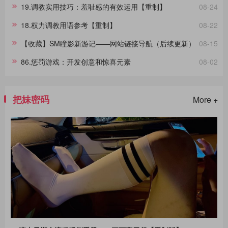
问。拷
19.调教实用技巧：羞耻感的有效运用【重制】
08-24
18.权力调教用语参考【重制】
08-22
【收藏】SM瞳影新游记——网站链接导航（后续更新）
08-15
86.惩罚游戏：开发创意和惊喜元素
08-02
把妹密码
More +