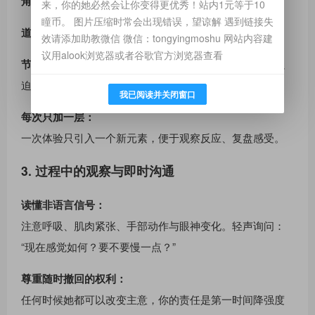
角色语言：
轻度的称呼与指令，避免羞辱式内容。
来，你的她必然会让你变得更优秀！站内1元等于10
瞳币。 图片压缩时常会出现错误，望谅解 遇到链接失
道具替代：
用柔软眼罩、丝巾进行感官遮蔽体验。
效请添加助教微信 微信：tongyingmoshu 网站内容建
议用alook浏览器或者谷歌官方浏览器查看
节奏控制：
把“等待”“许可”“引导”做成情绪张力，而不是强
迫。
我已阅读并关闭窗口
每次只加一层：
一次体验只引入一个新元素，便于观察反应、复盘感受。
3. 过程中的观察与即时沟通
读懂非语言信号：
注意呼吸、肌肉紧张、手部动作与眼神变化。轻声询问：
“现在感觉如何？要不要慢一点？”
尊重随时撤回的权利：
任何时候她都可以改变主意，你的责任是第一时间降强度