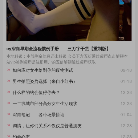
cy淙垚早期全流程惯例手册——三万字干货【重制版】
本地解锁：本段剩余信息还未解锁 会员下方五折通过瞳币点击解锁本
站vip签到瞳币是注册用户的五倍解锁通过瞳币获取
如何应对女生给到你的废物测试
09-18
男生拍照姿势选择（来自小红书）
01-18
什么样的约会值得你去？
12-28
一二线城市部分高分女生生活现状
12-28
淙垚笔记——各种场景搭讪
01-04
调情，让你们关系不仅仅是普通朋友
12-28
约会心态
12-28