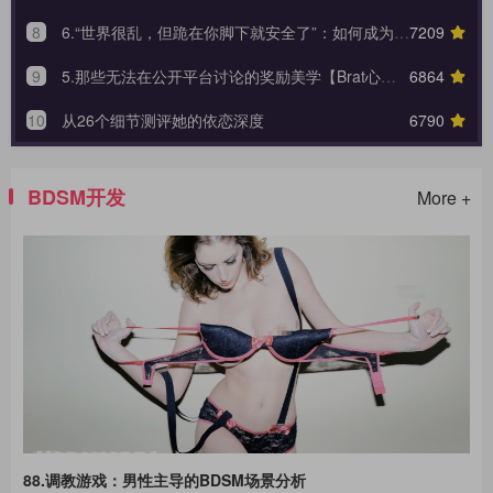
8
6.“世界很乱，但跪在你脚下就安全了”：如何成为 Brat 生命中唯一的锚点与终极归宿？【Brat心奴系列-第六期】
7209
9
5.那些无法在公开平台讨论的奖励美学【Brat心奴系列-第五期】
6864
10
从26个细节测评她的依恋深度
6790
BDSM开发
More +
88.调教游戏：男性主导的BDSM场景分析