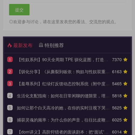
◎欢迎参与讨论，请在这里发表您的看法、交流您的观点。
最新发布
特别推荐
1
【性奴系列】90天全周期 TPE 驯化蓝图，打造永不背叛的K6性奴归宿
7370
2
【驯化分享】《从撕裂到皈依：狗奴与性奴双重身份转换的权力美学》90天全周期身份转换训练日志模板
6163
3
【羞辱系列】红绿灯反馈动态控制系统（附中度羞辱的3大安全底线）
5465
4
生活化支配指南：如何在日常闲聊的缝隙里，埋下让她瞬间腿软的言语钩子？
5818
5
如何让那个白天高冷的她，在你的实时注视下哭着承认内心的荒芜？
5625
6
捕获灵魂的频率：为什么你的声音，往往比皮鞭更能让她战栗？
6025
7
【dom讲义】高阶狩猎者的面谈剧本：把“面试”变成一场让对方沉沦的心理外科手术。
6014