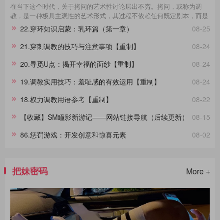
在当下这个时代，关于拷问的艺术性讨论层出不穷。拷问，或称为调
教，是一种极具主观性的艺术形式，其过程不依赖任何既定剧本，而是
一种即兴的表现艺术。在这场艺术的表达中，每一个不同性格的受拷者
22.穿环知识启蒙：乳环篇（第一章）
08-25
都呈现出独一无二的故事线。举例来说，那些宁死不屈的与那些畏惧权
威的受拷者，他们在面对同样的惩罚时表现出的反应极其不同，这种差
21.穿刺调教的技巧与注意事项【重制】
08-24
异进一步影响了拷问的整个过程。通过淙垚个人经验和广泛的文献及影
视作品研究，本文旨在分享这一主题。在此，拷问者与受拷者分别扮演
20.寻觅U点：揭开幸福的面纱【重制】
08-24
着不同的角色，而我们将其活动称为“拷问游戏”，以区分于真实的拷
问。拷
19.调教实用技巧：羞耻感的有效运用【重制】
08-24
18.权力调教用语参考【重制】
08-22
【收藏】SM瞳影新游记——网站链接导航（后续更新）
08-15
86.惩罚游戏：开发创意和惊喜元素
08-02
把妹密码
More +