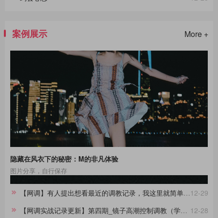
案例展示
More +
隐藏在风衣下的秘密：M的非凡体验
图片分享，自行保存
【网调】有人提出想看最近的调教记录，我这里就简单做一份合集。
12-29
【网调实战记录更新】第四期_镜子高潮控制调教（学员案例）
12-28