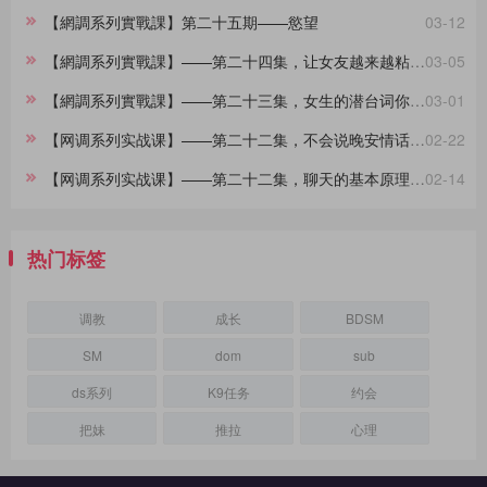
【網調系列實戰課】第二十五期——慾望
03-12
【網調系列實戰課】——第二十四集，让女友越来越粘着你的小技巧
03-05
【網調系列實戰課】——第二十三集，女生的潜台词你都懂吗？
03-01
【网调系列实战课】——第二十二集，不会说晚安情话的大直男看过来，建议收藏
02-22
【网调系列实战课】——第二十二集，聊天的基本原理，90%的人不知道
02-14
热门标签
调教
成长
BDSM
SM
dom
sub
ds系列
K9任务
约会
把妹
推拉
心理