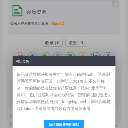
会员资源
会员用户免费查看此资源
升级会员
收藏 | 0
点赞 | 0
网站公告：
提示登录数据获取失败时，输入正确密码后。 重新刷
新网页即可恢复正常，此举防止dos攻击 不久的将
版权声明：本文为 “SM瞳影新游记——国际站” 原创文章，转载请附
来，你的她必然会让你变得更优秀！站内1元等于10
上原文出处链接及本声明；
瞳币。 图片压缩时常会出现错误，望谅解 遇到链接失
本文链接：
https://www.paoxues.com/post/1006.html
效请添加助教微信 微信：tongyingmoshu 网站内容建
议用alook浏览器或者谷歌官方浏览器查看
上一篇：
【重制】如何唤醒女性的潮吹潜能
我已阅读并关闭窗口
下一篇：
无声的命令，比语言更有力量——提高调教质量，从