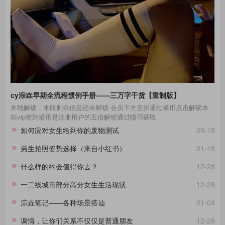
cy淙垚早期全流程惯例手册——三万字干货【重制版】
本地解锁：本段剩余信息还未解锁 会员下方五折通过瞳币点击解锁本
站vip签到瞳币是注册用户的五倍解锁通过瞳币获取
如何应对女生给到你的废物测试
09-18
男生拍照姿势选择（来自小红书）
01-18
什么样的约会值得你去？
12-28
一二线城市部分高分女生生活现状
12-28
淙垚笔记——各种场景搭讪
01-04
调情，让你们关系不仅仅是普通朋友
12-28