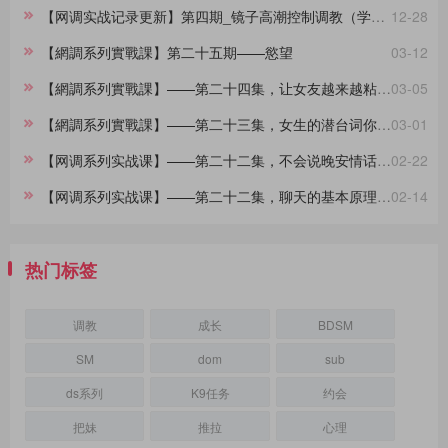
【网调实战记录更新】第四期_镜子高潮控制调教（学员案例）
12-28
【網調系列實戰課】第二十五期——慾望
03-12
【網調系列實戰課】——第二十四集，让女友越来越粘着你的小技巧
03-05
【網調系列實戰課】——第二十三集，女生的潜台词你都懂吗？
03-01
【网调系列实战课】——第二十二集，不会说晚安情话的大直男看过来，建议收藏
02-22
【网调系列实战课】——第二十二集，聊天的基本原理，90%的人不知道
02-14
热门标签
调教
成长
BDSM
SM
dom
sub
ds系列
K9任务
约会
把妹
推拉
心理