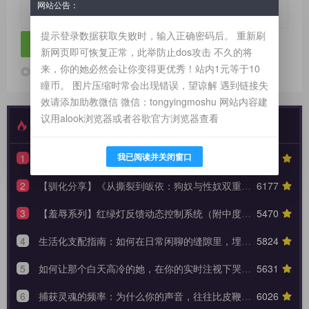
网站公告：
提示登录数据获取失败时，输入正确密码后。 重新刷
新网页即可恢复正常，此举防止dos攻击 不久的将
来，你的她必然会让你变得更优秀！站内1元等于10
◎欢迎参与讨论，请在这里发表您的看法、交流您的观点。
瞳币。 图片压缩时常会出现错误，望谅解 遇到链接失
效请添加助教微信 微信：tongyingmoshu 网站内容建
议用alook浏览器或者谷歌官方浏览器查看
最新发布
特别推荐
我已阅读并关闭窗口
1
【性奴系列】90天全周期 TPE 驯化蓝图，打造永不背叛的K6性奴归宿
7391
2
【驯化分享】《从撕裂到皈依：狗奴与性奴双重身份转换的权力美学》90天全周期身份转换训练日志模板
6177
3
【羞辱系列】红绿灯反馈动态控制系统（附中度羞辱的3大安全底线）
5470
4
生活化支配指南：如何在日常闲聊的缝隙里，埋下让她瞬间腿软的言语钩子？
5824
5
如何让那个白天高冷的她，在你的实时注视下哭着承认内心的荒芜？
5631
6
捕获灵魂的频率：为什么你的声音，往往比皮鞭更能让她战栗？
6026