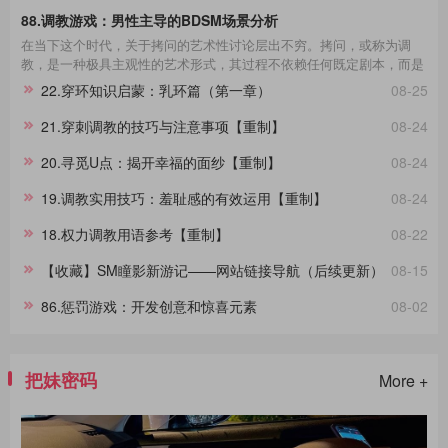
88.调教游戏：男性主导的BDSM场景分析
在当下这个时代，关于拷问的艺术性讨论层出不穷。拷问，或称为调
教，是一种极具主观性的艺术形式，其过程不依赖任何既定剧本，而是
一种即兴的表现艺术。在这场艺术的表达中，每一个不同性格的受拷者
22.穿环知识启蒙：乳环篇（第一章）
08-25
都呈现出独一无二的故事线。举例来说，那些宁死不屈的与那些畏惧权
威的受拷者，他们在面对同样的惩罚时表现出的反应极其不同，这种差
21.穿刺调教的技巧与注意事项【重制】
08-24
异进一步影响了拷问的整个过程。通过淙垚个人经验和广泛的文献及影
视作品研究，本文旨在分享这一主题。在此，拷问者与受拷者分别扮演
20.寻觅U点：揭开幸福的面纱【重制】
08-24
着不同的角色，而我们将其活动称为“拷问游戏”，以区分于真实的拷
问。拷
19.调教实用技巧：羞耻感的有效运用【重制】
08-24
18.权力调教用语参考【重制】
08-22
【收藏】SM瞳影新游记——网站链接导航（后续更新）
08-15
86.惩罚游戏：开发创意和惊喜元素
08-02
把妹密码
More +