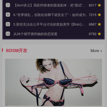
7
【dom讲义】高阶狩猎者的面谈剧本：把“面试”变成一场让对方沉沦的心理外科手术。
6017
8
6.“世界很乱，但跪在你脚下就安全了”：如何成为 Brat 生命中唯一的锚点与终极归宿？【Brat心奴系列-第六期】
7215
9
5.那些无法在公开平台讨论的奖励美学【Brat心奴系列-第五期】
6867
10
从26个细节测评她的依恋深度
6792
BDSM开发
More +