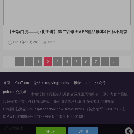
【王动门徒——小北主讲】第二讲修图APP精品推荐&日系小清新调
2021年12月28日
3829
‹‹
‹
1
2
3
4
5
6
7
›
››
首页
YouTube
微信：tongyingmoshu
推特
Ins
公众号
patreon会员课
本站转载作品版权归原作者及来源网站所有，原创内容作品版
权归作者所有，任何内容转载、商业用途等均须联系原作者并注明来源。
SM瞳影新游记 SM Pupil shadow new Travel notes （英文缩写：SMTY）/ 京
ICP备15026885号-1 京公网安备 11010102001887
友情链接：
登 录
注 册