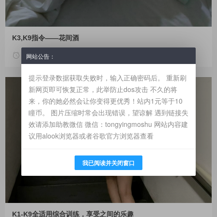
K3,K9指令——花间酒
2022年01月21日
6943
网站公告：
提示登录数据获取失败时，输入正确密码后。 重新刷
新网页即可恢复正常，此举防止dos攻击 不久的将
来，你的她必然会让你变得更优秀！站内1元等于10
瞳币。 图片压缩时常会出现错误，望谅解 遇到链接失
效请添加助教微信 微信：tongyingmoshu 网站内容建
议用alook浏览器或者谷歌官方浏览器查看
我已阅读并关闭窗口
K1-K9全适用综合训练，享受之间的乐趣